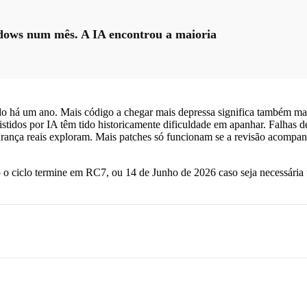
ndows num mês. A IA encontrou a maioria
a sido há um ano. Mais código a chegar mais depressa significa também m
ssistidos por IA têm tido historicamente dificuldade em apanhar. Falha
egurança reais exploram. Mais patches só funcionam se a revisão acompa
so o ciclo termine em RC7, ou 14 de Junho de 2026 caso seja necessária