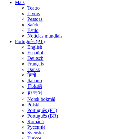
Mais
Teatro
Livros
Pessoas
Saúde
Estilo
Notícias mundiais
Português (PT)
English
Español
Deutsch
Français
Dansk
हिन्दी
Italiano
日本語
한국어
Norsk bokmål
Polski
Português (PT)
Português (BR)
Română
Русский
Svenska
Türkçe