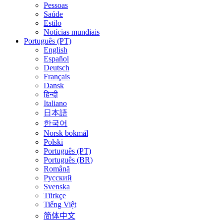
Pessoas
Saúde
Estilo
Notícias mundiais
Português (PT)
English
Español
Deutsch
Français
Dansk
हिन्दी
Italiano
日本語
한국어
Norsk bokmål
Polski
Português (PT)
Português (BR)
Română
Русский
Svenska
Türkçe
Tiếng Việt
简体中文