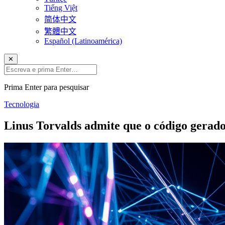
Tiếng Việt
简体中文
繁體中文
Español (Latinoamérica)
✕
Prima Enter para pesquisar
Tecnologia
Linus Torvalds admite que o código gerad