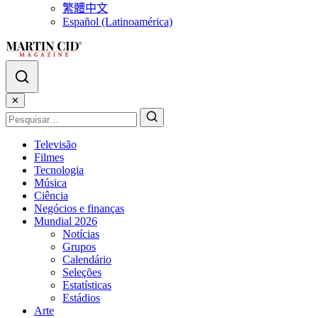
繁體中文
Español (Latinoamérica)
✕
Televisão
Filmes
Tecnologia
Música
Ciência
Negócios e finanças
Mundial 2026
Notícias
Grupos
Calendário
Seleções
Estatísticas
Estádios
Arte