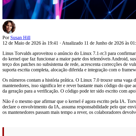
Por
Susan Hill
12 de Maio de 2026 às 19:41
·
Atualizado 11 de Junho de 2026 às 0
Linus Torvalds aproveitou o anúncio do Linux 7.1-rc3 para confirmar
do kernel que faz funcionar a maior parte dos telemóveis Android, su
terço dos patches no subsistema de rede, acrescenta correcções de vul
suporta escrita completa, alocação diferida e integração com o frame
Os números contam a história prática. O Linux 7.0 trouxe uma vaga de
mantenedores, isso significa ler e rever bastante mais código do que
da geração para a verificação. O código pode ter sido escrito com ap
Não é o mesmo que afirmar que o kernel é agora escrito pela IA. Torva
declare o envolvimento da IA, assuma responsabilidade pelo que env
os mantenedores passam mais tempo a rever, os colaboradores devolvem 