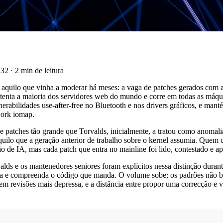
1:32
·
2 min de leitura
 aquilo que vinha a moderar há meses: a vaga de patches gerados com a
stenta a maioria dos servidores web do mundo e corre em todas as máqui
nerabilidades use-after-free no Bluetooth e nos drivers gráficos, e ma
work iomap.
 patches tão grande que Torvalds, inicialmente, a tratou como anomalia
 aquilo que a geração anterior de trabalho sobre o kernel assumia. Quem
oio de IA, mas cada patch que entra no mainline foi lido, contestado 
lds e os mantenedores seniores foram explícitos nessa distinção durant
ia e compreenda o código que manda. O volume sobe; os padrões não b
revisões mais depressa, e a distância entre propor uma correcção e vê-