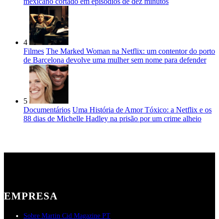
mexicano cortado em episódios de dez minutos
4
Filmes
The Marked Woman na Netflix: um contentor do porto
de Barcelona devolve uma mulher sem nome para defender
5
Documentários
Uma História de Amor Tóxico: a Netflix e os
88 dias de Michelle Hadley na prisão por um crime alheio
EMPRESA
Sobre Martin Cid Magazine PT