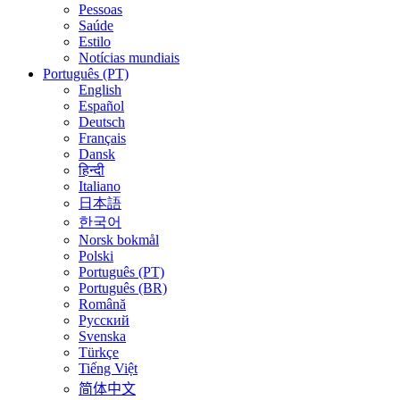
Pessoas
Saúde
Estilo
Notícias mundiais
Português (PT)
English
Español
Deutsch
Français
Dansk
हिन्दी
Italiano
日本語
한국어
Norsk bokmål
Polski
Português (PT)
Português (BR)
Română
Русский
Svenska
Türkçe
Tiếng Việt
简体中文