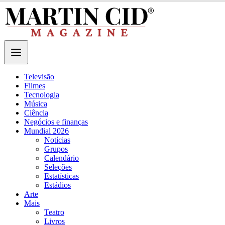
Televisão
Filmes
Tecnologia
Música
Ciência
Negócios e finanças
Mundial 2026
Notícias
Grupos
Calendário
Seleções
Estatísticas
Estádios
Arte
Mais
Teatro
Livros