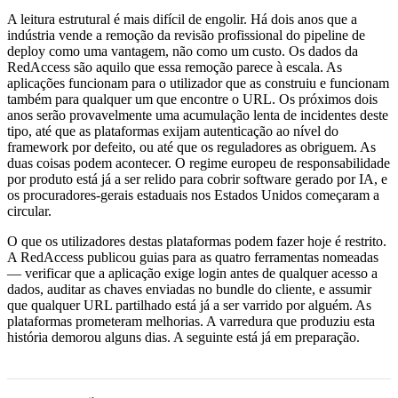
A leitura estrutural é mais difícil de engolir. Há dois anos que a
indústria vende a remoção da revisão profissional do pipeline de
deploy como uma vantagem, não como um custo. Os dados da
RedAccess são aquilo que essa remoção parece à escala. As
aplicações funcionam para o utilizador que as construiu e funcionam
também para qualquer um que encontre o URL. Os próximos dois
anos serão provavelmente uma acumulação lenta de incidentes deste
tipo, até que as plataformas exijam autenticação ao nível do
framework por defeito, ou até que os reguladores as obriguem. As
duas coisas podem acontecer. O regime europeu de responsabilidade
por produto está já a ser relido para cobrir software gerado por IA, e
os procuradores-gerais estaduais nos Estados Unidos começaram a
circular.
O que os utilizadores destas plataformas podem fazer hoje é restrito.
A RedAccess publicou guias para as quatro ferramentas nomeadas
— verificar que a aplicação exige login antes de qualquer acesso a
dados, auditar as chaves enviadas no bundle do cliente, e assumir
que qualquer URL partilhado está já a ser varrido por alguém. As
plataformas prometeram melhorias. A varredura que produziu esta
história demorou alguns dias. A seguinte está já em preparação.