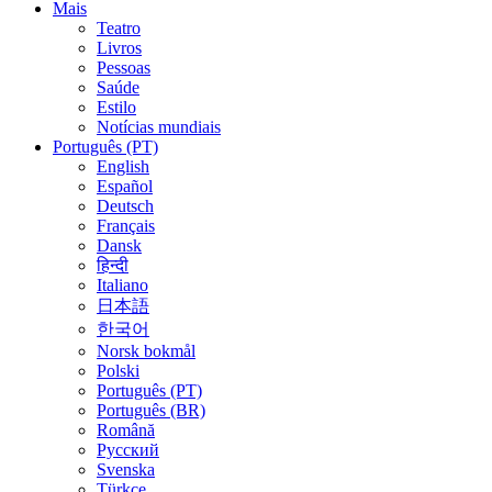
Mais
Teatro
Livros
Pessoas
Saúde
Estilo
Notícias mundiais
Português (PT)
English
Español
Deutsch
Français
Dansk
हिन्दी
Italiano
日本語
한국어
Norsk bokmål
Polski
Português (PT)
Português (BR)
Română
Русский
Svenska
Türkçe