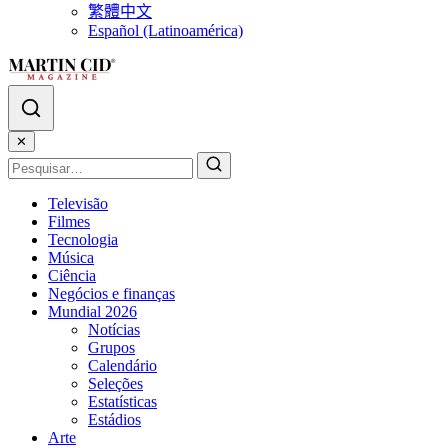
繁體中文
Español (Latinoamérica)
✕
Televisão
Filmes
Tecnologia
Música
Ciência
Negócios e finanças
Mundial 2026
Notícias
Grupos
Calendário
Seleções
Estatísticas
Estádios
Arte