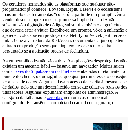
Os geradores nomeados são as plataformas que qualquer não-
programador já conhece. Lovable, Replit, Base44 e o ecossistema
mais amplo das ferramentas “constrói a partir de um prompt” vêm a
vender desde sempre a mesma promessa implícita — a IA não
substitui só a digitação de código, substitui também o engenheiro
que deveria estar a vigiar. Escolhe-se um prompt, vê-se a aplicação a
aparecer, coloca-se em produção via Netlify ou Vercel, partilha-se o
link. O que a varredura da RedAccess documenta é aquilo que tem
entrado em produção sem que ninguém nesse circuito tenha
perguntado se a aplicação precisa de fechadura.
As vulnerabilidades não são subtis. As aplicações desprotegidas não
exigiam um atacante hábil — bastava um navegador. Muitas saíam
com
chaves do Supabase ou do Firebase
embebidas diretamente no
bundle do cliente, o que significa que qualquer interessado consegue
ler a base de dados. Algumas davam acesso de escrita à mesma base
de dados, pelo que um desconhecido consegue editar os registos dos
utilizadores. Algumas expunham endpoints de administração. A
categoria da falha não é
zero-day
nem um caso-limite mal
configurado. É a ausência completa da camada de segurança.