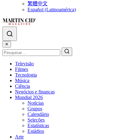
繁體中文
Español (Latinoamérica)
✕
Televisão
Filmes
Tecnologia
Música
Ciência
Negócios e finanças
Mundial 2026
Notícias
Grupos
Calendário
Seleções
Estatísticas
Estádios
Arte