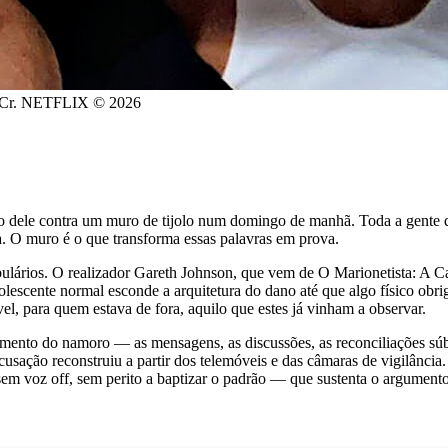
. Cr. NETFLIX © 2026
 dele contra um muro de tijolo num domingo de manhã. Toda a gente q
ca. O muro é o que transforma essas palavras em prova.
ulários. O realizador Gareth Johnson, que vem de O Marionetista: A Ca
escente normal esconde a arquitetura do dano até que algo físico obrig
l, para quem estava de fora, aquilo que estes já vinham a observar.
omento do namoro — as mensagens, as discussões, as reconciliações s
sação reconstruiu a partir dos telemóveis e das câmaras de vigilânci
sem voz off, sem perito a baptizar o padrão — que sustenta o argumento