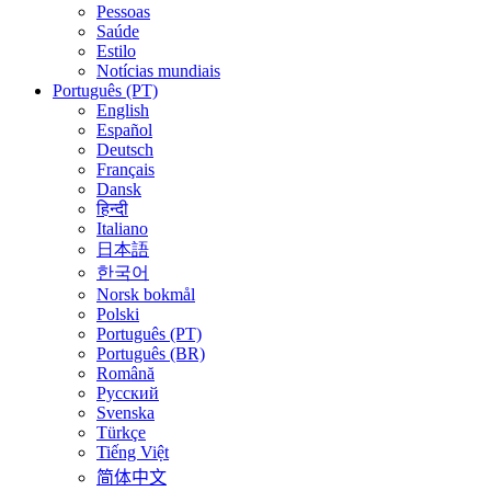
Pessoas
Saúde
Estilo
Notícias mundiais
Português (PT)
English
Español
Deutsch
Français
Dansk
हिन्दी
Italiano
日本語
한국어
Norsk bokmål
Polski
Português (PT)
Português (BR)
Română
Русский
Svenska
Türkçe
Tiếng Việt
简体中文