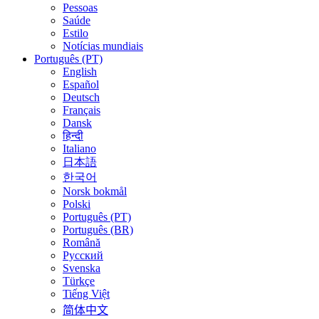
Pessoas
Saúde
Estilo
Notícias mundiais
Português (PT)
English
Español
Deutsch
Français
Dansk
हिन्दी
Italiano
日本語
한국어
Norsk bokmål
Polski
Português (PT)
Português (BR)
Română
Русский
Svenska
Türkçe
Tiếng Việt
简体中文