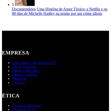
5
Documentários
Uma História de Amor Tóxico: a Netflix e os
88 dias de Michelle Hadley na prisão por um crime alheio
EMPRESA
Sobre Martin Cid Magazine PT
Sala de Imprensa
Membros da equipa
Anuncie connosco
Empregos
Contacto
ÉTICA
Princípios Editoriais
Declaração Ética