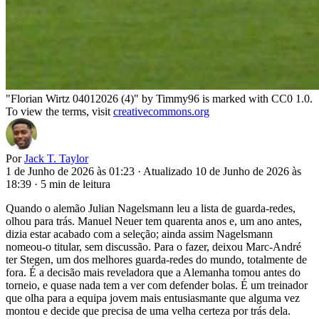
"Florian Wirtz 04012026 (4)" by Timmy96 is marked with CC0 1.0.
To view the terms, visit
creativecommons.org
Por
Jack T. Taylor
1 de Junho de 2026 às 01:23
·
Atualizado 10 de Junho de 2026 às
18:39
·
5 min de leitura
Quando o alemão Julian Nagelsmann leu a lista de guarda-redes,
olhou para trás. Manuel Neuer tem quarenta anos e, um ano antes,
dizia estar acabado com a seleção; ainda assim Nagelsmann
nomeou-o titular, sem discussão. Para o fazer, deixou Marc-André
ter Stegen, um dos melhores guarda-redes do mundo, totalmente de
fora. É a decisão mais reveladora que a Alemanha tomou antes do
torneio, e quase nada tem a ver com defender bolas. É um treinador
que olha para a equipa jovem mais entusiasmante que alguma vez
montou e decide que precisa de uma velha certeza por trás dela.