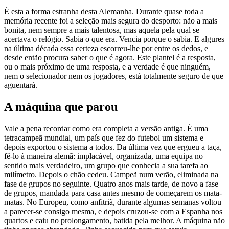
É esta a forma estranha desta Alemanha. Durante quase toda a
memória recente foi a seleção mais segura do desporto: não a mais
bonita, nem sempre a mais talentosa, mas aquela pela qual se
acertava o relógio. Sabia o que era. Vencia porque o sabia. E algures
na última década essa certeza escorreu-lhe por entre os dedos, e
desde então procura saber o que é agora. Este plantel é a resposta,
ou o mais próximo de uma resposta, e a verdade é que ninguém,
nem o selecionador nem os jogadores, está totalmente seguro de que
aguentará.
A máquina que parou
Vale a pena recordar como era completa a versão antiga. É uma
tetracampeã mundial, um país que fez do futebol um sistema e
depois exportou o sistema a todos. Da última vez que ergueu a taça,
fê-lo à maneira alemã: implacável, organizada, uma equipa no
sentido mais verdadeiro, um grupo que conhecia a sua tarefa ao
milímetro. Depois o chão cedeu. Campeã num verão, eliminada na
fase de grupos no seguinte. Quatro anos mais tarde, de novo a fase
de grupos, mandada para casa antes mesmo de começarem os mata-
matas. No Europeu, como anfitriã, durante algumas semanas voltou
a parecer-se consigo mesma, e depois cruzou-se com a Espanha nos
quartos e caiu no prolongamento, batida pela melhor. A máquina não