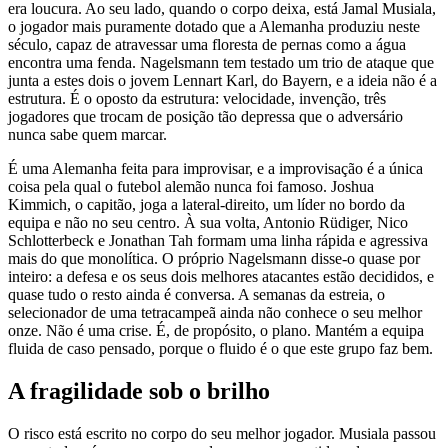
era loucura. Ao seu lado, quando o corpo deixa, está Jamal Musiala,
o jogador mais puramente dotado que a Alemanha produziu neste
século, capaz de atravessar uma floresta de pernas como a água
encontra uma fenda. Nagelsmann tem testado um trio de ataque que
junta a estes dois o jovem Lennart Karl, do Bayern, e a ideia não é a
estrutura. É o oposto da estrutura: velocidade, invenção, três
jogadores que trocam de posição tão depressa que o adversário
nunca sabe quem marcar.
É uma Alemanha feita para improvisar, e a improvisação é a única
coisa pela qual o futebol alemão nunca foi famoso. Joshua
Kimmich, o capitão, joga a lateral-direito, um líder no bordo da
equipa e não no seu centro. À sua volta, Antonio Rüdiger, Nico
Schlotterbeck e Jonathan Tah formam uma linha rápida e agressiva
mais do que monolítica. O próprio Nagelsmann disse-o quase por
inteiro: a defesa e os seus dois melhores atacantes estão decididos, e
quase tudo o resto ainda é conversa. A semanas da estreia, o
selecionador de uma tetracampeã ainda não conhece o seu melhor
onze. Não é uma crise. É, de propósito, o plano. Mantém a equipa
fluida de caso pensado, porque o fluido é o que este grupo faz bem.
A fragilidade sob o brilho
O risco está escrito no corpo do seu melhor jogador. Musiala passou