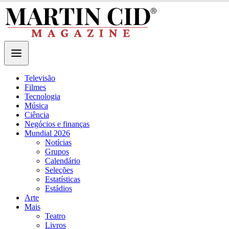
Televisão
Filmes
Tecnologia
Música
Ciência
Negócios e finanças
Mundial 2026
Notícias
Grupos
Calendário
Seleções
Estatísticas
Estádios
Arte
Mais
Teatro
Livros