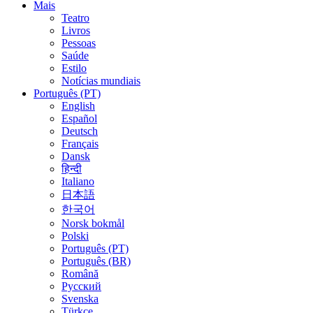
Mais
Teatro
Livros
Pessoas
Saúde
Estilo
Notícias mundiais
Português (PT)
English
Español
Deutsch
Français
Dansk
हिन्दी
Italiano
日本語
한국어
Norsk bokmål
Polski
Português (PT)
Português (BR)
Română
Русский
Svenska
Türkçe