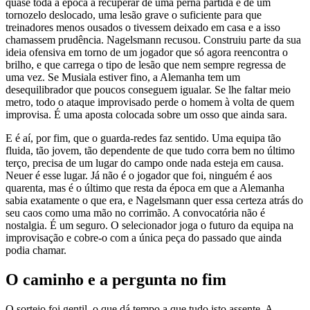
quase toda a época a recuperar de uma perna partida e de um
tornozelo deslocado, uma lesão grave o suficiente para que
treinadores menos ousados o tivessem deixado em casa e a isso
chamassem prudência. Nagelsmann recusou. Construiu parte da sua
ideia ofensiva em torno de um jogador que só agora reencontra o
brilho, e que carrega o tipo de lesão que nem sempre regressa de
uma vez. Se Musiala estiver fino, a Alemanha tem um
desequilibrador que poucos conseguem igualar. Se lhe faltar meio
metro, todo o ataque improvisado perde o homem à volta de quem
improvisa. É uma aposta colocada sobre um osso que ainda sara.
E é aí, por fim, que o guarda-redes faz sentido. Uma equipa tão
fluida, tão jovem, tão dependente de que tudo corra bem no último
terço, precisa de um lugar do campo onde nada esteja em causa.
Neuer é esse lugar. Já não é o jogador que foi, ninguém é aos
quarenta, mas é o último que resta da época em que a Alemanha
sabia exatamente o que era, e Nagelsmann quer essa certeza atrás do
seu caos como uma mão no corrimão. A convocatória não é
nostalgia. É um seguro. O selecionador joga o futuro da equipa na
improvisação e cobre-o com a única peça do passado que ainda
podia chamar.
O caminho e a pergunta no fim
O sorteio foi gentil, o que dá tempo a que tudo isto assente. A