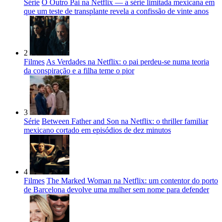
Série
O Outro Pai na Netflix — a série limitada mexicana em
que um teste de transplante revela a confissão de vinte anos
2
Filmes
As Verdades na Netflix: o pai perdeu-se numa teoria
da conspiração e a filha teme o pior
3
Série
Between Father and Son na Netflix: o thriller familiar
mexicano cortado em episódios de dez minutos
4
Filmes
The Marked Woman na Netflix: um contentor do porto
de Barcelona devolve uma mulher sem nome para defender