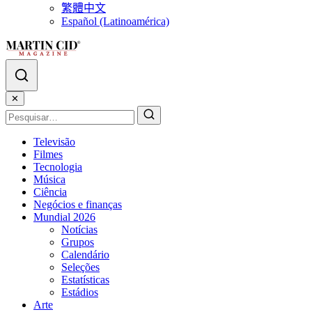
繁體中文
Español (Latinoamérica)
✕
Televisão
Filmes
Tecnologia
Música
Ciência
Negócios e finanças
Mundial 2026
Notícias
Grupos
Calendário
Seleções
Estatísticas
Estádios
Arte