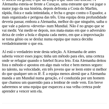
Alemanha estreia-se frente a Curaçao, uma estreante que vai jogar o
maior jogo da sua história, depois defronta a Costa do Marfim,
rápida, física e nada intimidada, e fecha o grupo contra o Equador, a
mais organizada e perigosa das três. Uma equipa desta profundidade
deveria passar, embora a Alemanha, melhor do que ninguém, saiba o
que vale a palavra «deveria» num Mundial. Não é no grupo que se
vai medir. Vai medir-se depois, nos mata-matas em que o adversário
deixa de ceder a bola e disputa cada metro, em que a improvisação
se torna génio ou se desfaz numa equipa que nunca decidiu
verdadeiramente o que era.
Aí está o verdadeiro teste desta seleção. A Alemanha de antes
saberia vencer esses jogos; tinha um método para eles, uma certeza
onde se refugiar quando o futebol ficava feio. Esta Alemanha deitou
fora o método e apostou em algo mais veloz e bem menos seguro:
no talento, na velocidade, em três jovens que se leem entre si melhor
do que qualquer um os lê. É a equipa menos alemã que a Alemanha
manda a um Mundial numa geração, e é conduzida por um homem
que chamou um quarentão para a lembrar de onde vem. Em breve
saberemos se uma equipa que esqueceu a sua velha certeza pode
aprender a vencer sem ela.