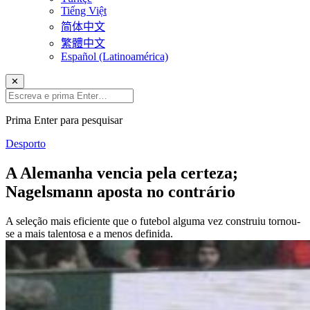
Tiếng Việt
简体中文
繁體中文
Español (Latinoamérica)
✕
Prima Enter para pesquisar
Desporto
A Alemanha vencia pela certeza;
Nagelsmann aposta no contrário
A seleção mais eficiente que o futebol alguma vez construiu tornou-
se a mais talentosa e a menos definida.