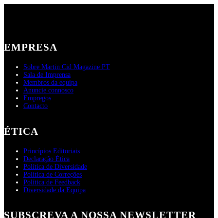
EMPRESA
Sobre Martin Cid Magazine PT
Sala de Imprensa
Membros da equipa
Anuncie connosco
Empregos
Contacto
ÉTICA
Princípios Editoriais
Declaração Ética
Política de Diversidade
Política de Correções
Política de Feedback
Diversidade da Equipa
SUBSCREVA A NOSSA NEWSLETTER