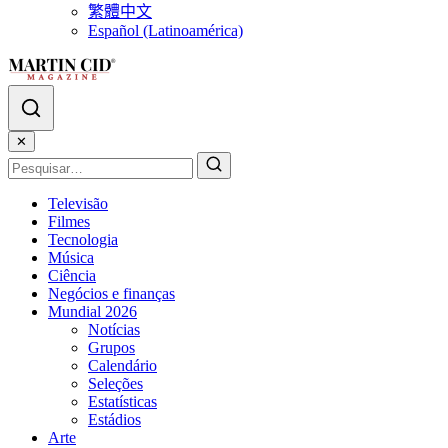
繁體中文
Español (Latinoamérica)
✕
Televisão
Filmes
Tecnologia
Música
Ciência
Negócios e finanças
Mundial 2026
Notícias
Grupos
Calendário
Seleções
Estatísticas
Estádios
Arte