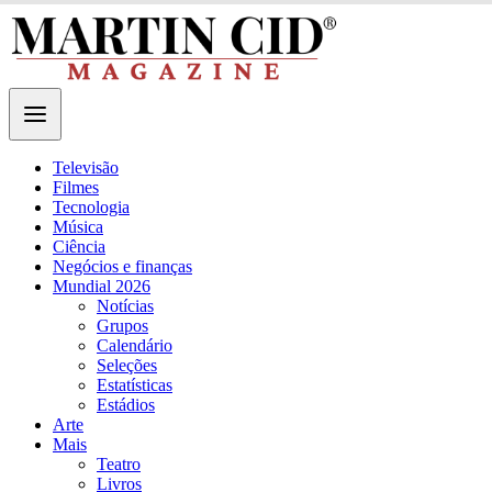
Televisão
Filmes
Tecnologia
Música
Ciência
Negócios e finanças
Mundial 2026
Notícias
Grupos
Calendário
Seleções
Estatísticas
Estádios
Arte
Mais
Teatro
Livros