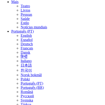
Mais
Teatro
Livros
Pessoas
Saúde
Estilo
Notícias mundiais
Português (PT)
English
Español
Deutsch
Français
Dansk
हिन्दी
Italiano
日本語
한국어
Norsk bokmål
Polski
Português (PT)
Português (BR)
Română
Русский
Svenska
Türkçe