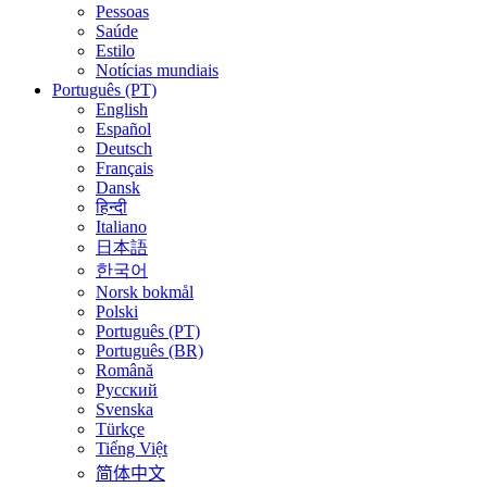
Pessoas
Saúde
Estilo
Notícias mundiais
Português (PT)
English
Español
Deutsch
Français
Dansk
हिन्दी
Italiano
日本語
한국어
Norsk bokmål
Polski
Português (PT)
Português (BR)
Română
Русский
Svenska
Türkçe
Tiếng Việt
简体中文