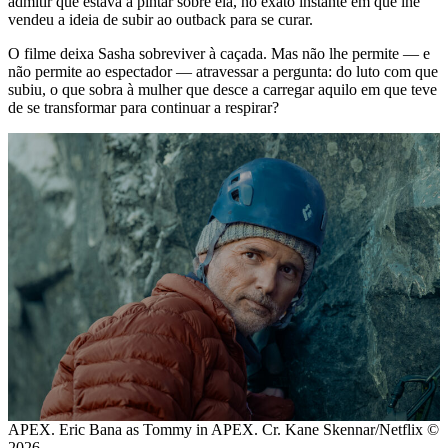
admitir que estava a pintar sobre ela, no exato instante em que lhe
vendeu a ideia de subir ao outback para se curar.
O filme deixa Sasha sobreviver à caçada. Mas não lhe permite — e
não permite ao espectador — atravessar a pergunta: do luto com que
subiu, o que sobra à mulher que desce a carregar aquilo em que teve
de se transformar para continuar a respirar?
APEX. Eric Bana as Tommy in APEX. Cr. Kane Skennar/Netflix ©
2026