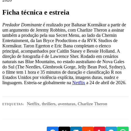
Ficha técnica e estreia
Predador Dominante
é realizado por Baltasar Kormákur a partir de
um argumento de Jeremy Robbins, com Charlize Theron a assinar
também a produção pela sua Secret Menu, ao lado da Chernin
Entertainment, da Ian Bryce Productions e da RVK Studios de
Kormákur. Taron Egerton e Eric Bana completam o elenco
principal, acompanhados por Caitlin Stasey e Bessie Holland. A
direção de fotografia é de Lawrence Sher. Rodado em cenários
naturais nas Blue Mountains, no estado australiano de Nova Gales
do Sul (The Needles, Glenbrook Gorge, Jelly Bean Pool, Sydney),
o filme tem 1 hora e 35 minutos de duração e classificação R nos
Estados Unidos por violência explícita, imagens duras, nudez e
linguagem. Estreia-se globalmente na
Netflix
a 24 de abril de 2026.
Netflix
,
thrillers
,
aventuras
,
Charlize Theron
ETIQUETAS: