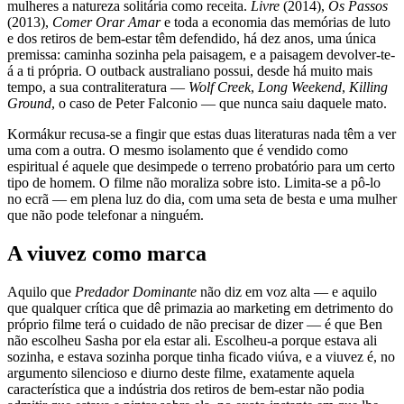
mulheres a natureza solitária como receita.
Livre
(2014),
Os Passos
(2013),
Comer Orar Amar
e toda a economia das memórias de luto
e dos retiros de bem-estar têm defendido, há dez anos, uma única
premissa: caminha sozinha pela paisagem, e a paisagem devolver-te-
á a ti própria. O outback australiano possui, desde há muito mais
tempo, a sua contraliteratura —
Wolf Creek
,
Long Weekend
,
Killing
Ground
, o caso de Peter Falconio — que nunca saiu daquele mato.
Kormákur recusa-se a fingir que estas duas literaturas nada têm a ver
uma com a outra. O mesmo isolamento que é vendido como
espiritual é aquele que desimpede o terreno probatório para um certo
tipo de homem. O filme não moraliza sobre isto. Limita-se a pô-lo
no ecrã — em plena luz do dia, com uma seta de besta e uma mulher
que não pode telefonar a ninguém.
A viuvez como marca
Aquilo que
Predador Dominante
não diz em voz alta — e aquilo
que qualquer crítica que dê primazia ao marketing em detrimento do
próprio filme terá o cuidado de não precisar de dizer — é que Ben
não escolheu Sasha por ela estar ali. Escolheu-a porque estava ali
sozinha, e estava sozinha porque tinha ficado viúva, e a viuvez é, no
argumento silencioso e diurno deste filme, exatamente aquela
característica que a indústria dos retiros de bem-estar não podia