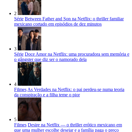
2
Série
Between Father and Son na Netflix: o thriller familiar
mexicano cortado em episódios de dez minutos
3
Série
Doce Amor na Netflix: uma procuradora sem memória e
o gângster que diz ser o namorado dela
4
Filmes
As Verdades na Netflix: o pai perdeu-se numa teoria
da conspiração e a filha teme o pior
5
Filmes
Desire na Netflix — o thriller erótico mexicano em
que uma mulher escolhe desejar e a família paga o preço