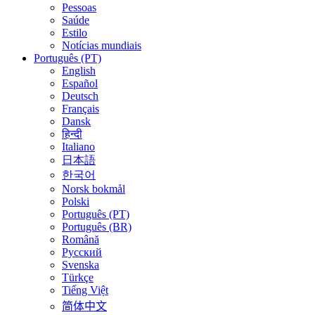
Pessoas
Saúde
Estilo
Notícias mundiais
Português (PT)
English
Español
Deutsch
Français
Dansk
हिन्दी
Italiano
日本語
한국어
Norsk bokmål
Polski
Português (PT)
Português (BR)
Română
Русский
Svenska
Türkçe
Tiếng Việt
简体中文