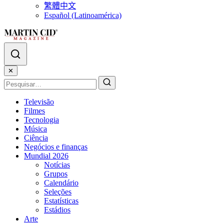
繁體中文
Español (Latinoamérica)
✕
Televisão
Filmes
Tecnologia
Música
Ciência
Negócios e finanças
Mundial 2026
Notícias
Grupos
Calendário
Seleções
Estatísticas
Estádios
Arte