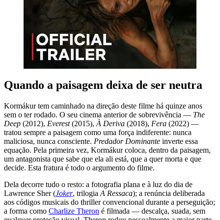
Quando a paisagem deixa de ser neutra
Kormákur tem caminhado na direção deste filme há quinze anos
sem o ter rodado. O seu cinema anterior de sobrevivência —
The
Deep
(2012),
Everest
(2015),
À Deriva
(2018),
Fera
(2022) —
tratou sempre a paisagem como uma força indiferente: nunca
maliciosa, nunca consciente.
Predador Dominante
inverte essa
equação. Pela primeira vez, Kormákur coloca, dentro da paisagem,
um antagonista que sabe que ela ali está, que a quer morta e que
decide. Esta fratura é todo o argumento do filme.
Dela decorre tudo o resto: a fotografia plana e à luz do dia de
Lawrence Sher (
Joker
, trilogia
A Ressaca
); a renúncia deliberada
aos códigos musicais do thriller convencional durante a perseguição;
a forma como
Charlize Theron
é filmada — descalça, suada, sem
qualquer proteção visual. Theron rodou pessoalmente a maior parte