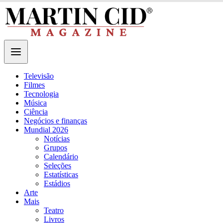
Televisão
Filmes
Tecnologia
Música
Ciência
Negócios e finanças
Mundial 2026
Notícias
Grupos
Calendário
Seleções
Estatísticas
Estádios
Arte
Mais
Teatro
Livros