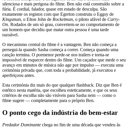
silenciosa e mais perigosa do filme. Ben não está construído sobre a
fúria. É cordial, falador, quase em estado de desculpa. São
exatamente os registos com que Egerton construiu o Eggsy de
Kingsman
, o Elton John de
Rocketman
, o piloto afável de
Carry-
On
. Rodados de um só grau, convertem-se no comportamento de
um homem que decidiu que matar outra pessoa é uma tarde
razoável.
O mecanismo central do filme é a vantagem. Ben não começa a
persegui-la quando Sasha começa a correr. Começa quando uma
canção termina. O pormenor perde-se nos trailers e torna-se
impossível de esquecer dentro do filme. Um caçador que mede o seu
avanço em minutos de música não age por impulso — executa uma
cerimónia privada que, com toda a probabilidade, já executou e
aperfeiçoou antes.
Esta cerimónia diz mais do que qualquer flashback. Diz que Ben é
estético nesta matéria, que escolheu esteticamente, e que os seus
critérios de escolha não são visíveis para Sasha nem — como o
filme sugere — completamente para o próprio Ben.
O ponto cego da indústria do bem-estar
Predador Dominante
chega no fim de uma década que vendeu às