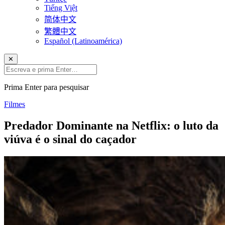
Tiếng Việt
简体中文
繁體中文
Español (Latinoamérica)
✕
Prima Enter para pesquisar
Filmes
Predador Dominante na Netflix: o luto da
viúva é o sinal do caçador