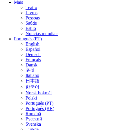
Mais
Teatro
Livros
Pessoas
Saúde
Estilo
Notícias mundiais
Português (PT)
English
Español
Deutsch
Français
Dansk
हिन्दी
Italiano
日本語
한국어
Norsk bokmål
Polski
Português (PT)
Português (BR)
Română
Русский
Svenska
Türkçe