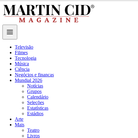
Televisão
Filmes
Tecnologia
Música
Ciência
Negócios e finanças
Mundial 2026
Notícias
Grupos
Calendário
Seleções
Estatísticas
Estádios
Arte
Mais
Teatro
Livros