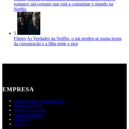
romance sul-coreano que está a conquistar o mundo na
Netflix
5
Filmes
As Verdades na Netflix: o pai perdeu-se numa teoria
da conspiração e a filha teme o pior
EMPRESA
Sobre Martin Cid Magazine PT
Sala de Imprensa
Membros da equipa
Anuncie connosco
Empregos
Contacto