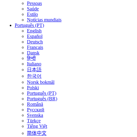
Pessoas
Saúde
Estilo
Notícias mundiais
Português (PT)
English
Español
Deutsch
Français
Dansk
हिन्दी
Italiano
日本語
한국어
Norsk bokmål
Polski
Português (PT)
Português (BR)
Română
Русский
Svenska
Türkçe
Tiếng Việt
简体中文