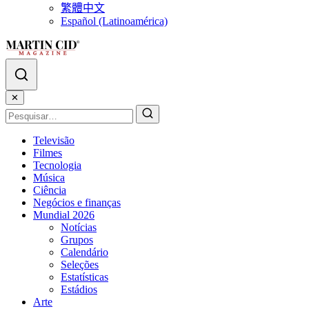
繁體中文
Español (Latinoamérica)
✕
Televisão
Filmes
Tecnologia
Música
Ciência
Negócios e finanças
Mundial 2026
Notícias
Grupos
Calendário
Seleções
Estatísticas
Estádios
Arte