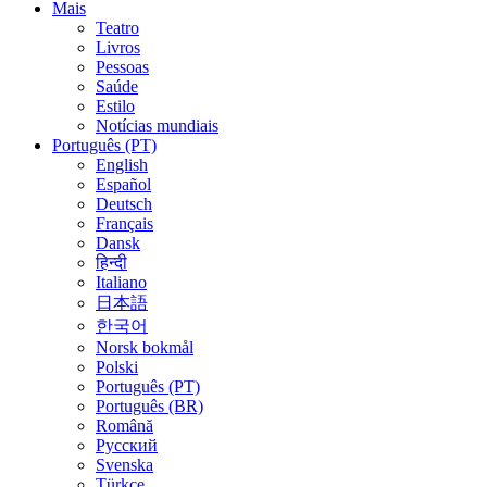
Mais
Teatro
Livros
Pessoas
Saúde
Estilo
Notícias mundiais
Português (PT)
English
Español
Deutsch
Français
Dansk
हिन्दी
Italiano
日本語
한국어
Norsk bokmål
Polski
Português (PT)
Português (BR)
Română
Русский
Svenska
Türkçe