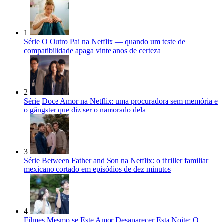
1
Série
O Outro Pai na Netflix — quando um teste de
compatibilidade apaga vinte anos de certeza
2
Série
Doce Amor na Netflix: uma procuradora sem memória e
o gângster que diz ser o namorado dela
3
Série
Between Father and Son na Netflix: o thriller familiar
mexicano cortado em episódios de dez minutos
4
Filmes
Mesmo se Este Amor Desaparecer Esta Noite: O