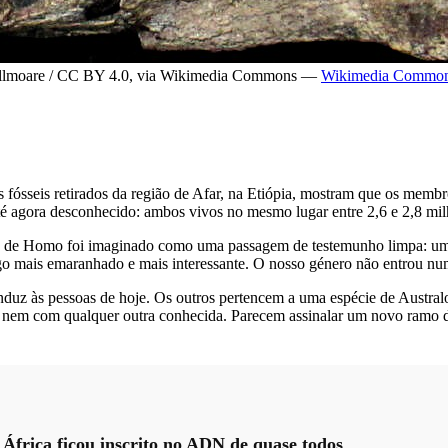
Villmoare / CC BY 4.0, via Wikimedia Commons —
Wikimedia Commo
s fósseis retirados da região de Afar, na Etiópia, mostram que os mem
 agora desconhecido: ambos vivos no mesmo lugar entre 2,6 e 2,8 milh
to de Homo foi imaginado como uma passagem de testemunho limpa: um
go mais emaranhado e mais interessante. O nosso género não entrou nu
duz às pessoas de hoje. Os outros pertencem a uma espécie de Austral
em com qualquer outra conhecida. Parecem assinalar um novo ramo d
África ficou inscrito no ADN de quase todos