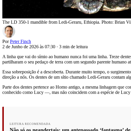
The LD 350-1 mandible from Ledi-Geraru, Ethiopia. Photo: Brian 
Por
Peter Finch
2 de Junho de 2026 às 07:30
·
3 min de leitura
A linha que vai do símio ao humano nunca foi uma linha. Treze dente
partilharam o seu pedaço de terra com um segundo parente humano até
Essa sobreposição é a descoberta. Durante muito tempo, o surgimen
direção a nós. Os dentes de um sítio chamado Ledi-Geraru contam al
Parte dos dentes pertence ao Homo antigo, a mesma linhagem que con
conhecido como Lucy —, mas não coincidem com a espécie de Lucy n
LEITURA RECOMENDADA
Não só os neandertais: um antepassado ‘fantasma’ de 