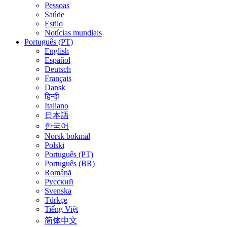
Pessoas
Saúde
Estilo
Notícias mundiais
Português (PT)
English
Español
Deutsch
Français
Dansk
हिन्दी
Italiano
日本語
한국어
Norsk bokmål
Polski
Português (PT)
Português (BR)
Română
Русский
Svenska
Türkçe
Tiếng Việt
简体中文