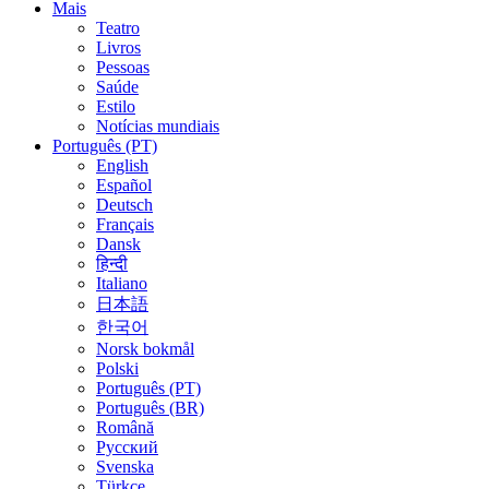
Mais
Teatro
Livros
Pessoas
Saúde
Estilo
Notícias mundiais
Português (PT)
English
Español
Deutsch
Français
Dansk
हिन्दी
Italiano
日本語
한국어
Norsk bokmål
Polski
Português (PT)
Português (BR)
Română
Русский
Svenska
Türkçe