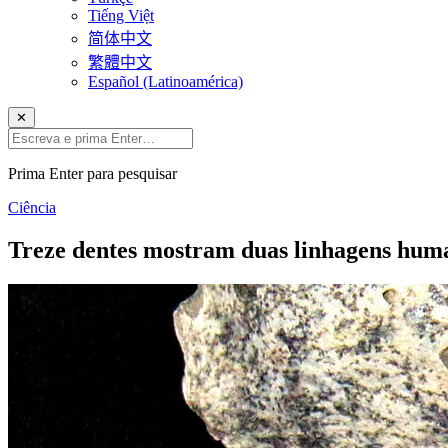
Tiếng Việt
简体中文
繁體中文
Español (Latinoamérica)
✕
Prima Enter para pesquisar
Ciência
Treze dentes mostram duas linhagens huma