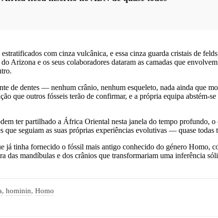
estratificados com cinza vulcânica, e essa cinza guarda cristais de fe
al do Arizona e os seus colaboradores dataram as camadas que envolvem 
tro.
ramente de dentes — nenhum crânio, nenhum esqueleto, nada ainda que 
o que outros fósseis terão de confirmar, e a própria equipa abstém-se 
em ter partilhado a África Oriental nesta janela do tempo profundo, o 
s que seguiam as suas próprias experiências evolutivas — quase todas 
ue já tinha fornecido o fóssil mais antigo conhecido do género Homo, 
ra das mandíbulas e dos crânios que transformariam uma inferência sól
a
,
hominin
,
Homo