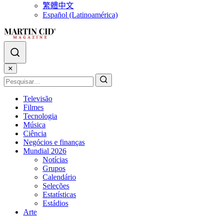
繁體中文
Español (Latinoamérica)
✕
Televisão
Filmes
Tecnologia
Música
Ciência
Negócios e finanças
Mundial 2026
Notícias
Grupos
Calendário
Seleções
Estatísticas
Estádios
Arte