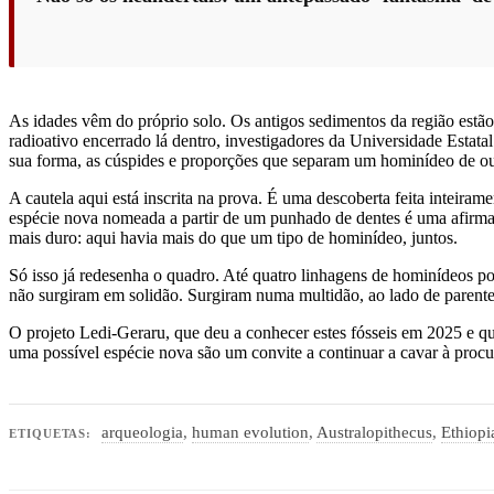
As idades vêm do próprio solo. Os antigos sedimentos da região estão 
radioativo encerrado lá dentro, investigadores da Universidade Estat
sua forma, as cúspides e proporções que separam um hominídeo de ou
A cautela aqui está inscrita na prova. É uma descoberta feita intei
espécie nova nomeada a partir de um punhado de dentes é uma afirmaçã
mais duro: aqui havia mais do que um tipo de hominídeo, juntos.
Só isso já redesenha o quadro. Até quatro linhagens de hominídeos pod
não surgiram em solidão. Surgiram numa multidão, ao lado de parente
O projeto Ledi-Geraru, que deu a conhecer estes fósseis em 2025 e q
uma possível espécie nova são um convite a continuar a cavar à procu
arqueologia
,
human evolution
,
Australopithecus
,
Ethiopi
ETIQUETAS: