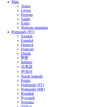
Mais
Teatro
Livros
Pessoas
Saúde
Estilo
Notícias mundiais
Português (PT)
English
Español
Deutsch
Français
Dansk
हिन्दी
Italiano
日本語
한국어
Norsk bokmål
Polski
Português (PT)
Português (BR)
Română
Русский
Svenska
Türkçe