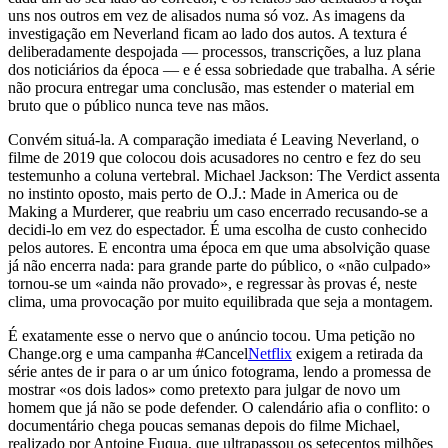
uns nos outros em vez de alisados numa só voz. As imagens da
investigação em Neverland ficam ao lado dos autos. A textura é
deliberadamente despojada — processos, transcrições, a luz plana
dos noticiários da época — e é essa sobriedade que trabalha. A série
não procura entregar uma conclusão, mas estender o material em
bruto que o público nunca teve nas mãos.
Convém situá-la. A comparação imediata é Leaving Neverland, o
filme de 2019 que colocou dois acusadores no centro e fez do seu
testemunho a coluna vertebral. Michael Jackson: The Verdict assenta
no instinto oposto, mais perto de O.J.: Made in America ou de
Making a Murderer, que reabriu um caso encerrado recusando-se a
decidi-lo em vez do espectador. É uma escolha de custo conhecido
pelos autores. E encontra uma época em que uma absolvição quase
já não encerra nada: para grande parte do público, o «não culpado»
tornou-se um «ainda não provado», e regressar às provas é, neste
clima, uma provocação por muito equilibrada que seja a montagem.
É exatamente esse o nervo que o anúncio tocou. Uma petição no
Change.org e uma campanha #Cancel
Netflix
exigem a retirada da
série antes de ir para o ar um único fotograma, lendo a promessa de
mostrar «os dois lados» como pretexto para julgar de novo um
homem que já não se pode defender. O calendário afia o conflito: o
documentário chega poucas semanas depois do filme Michael,
realizado por Antoine Fuqua, que ultrapassou os setecentos milhões