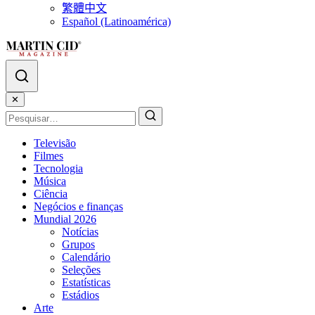
繁體中文
Español (Latinoamérica)
✕
Televisão
Filmes
Tecnologia
Música
Ciência
Negócios e finanças
Mundial 2026
Notícias
Grupos
Calendário
Seleções
Estatísticas
Estádios
Arte