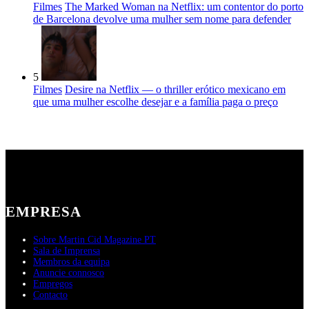
Filmes
The Marked Woman na Netflix: um contentor do porto
de Barcelona devolve uma mulher sem nome para defender
5
Filmes
Desire na Netflix — o thriller erótico mexicano em
que uma mulher escolhe desejar e a família paga o preço
EMPRESA
Sobre Martin Cid Magazine PT
Sala de Imprensa
Membros da equipa
Anuncie connosco
Empregos
Contacto