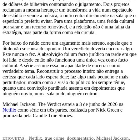
de dólares de bilheteira contornando o julgamento. Dois projetos
reclamam a mesma herança: um transforma a vida num espetáculo
de estádio e vende a música, o outro entra diretamente na sala que o
espetáculo preferiu evitar. Para uma plataforma, uma ferida cultural
por sarar é um recurso renovável, e a rejeição não é uma falha da
estratégia, mas parte da forma como ela circula.
Por baixo do ruído corre um argumento mais sereno, aquele que o
título não se cansa de apontar. Um veredicto deveria encerrar algo.
Este nunca o fez. A absolvição foi um facto jurídico na tarde em que
foi lida, e desde então não funcionou uma única vez como facto
cultural. A série assume essa incapacidade de encerrar como
verdadeiro tema. Reconstruir o processo inteiro não entrega a
certeza que cada lado espera dele; faz algo mais pequeno e mais
perturbador: mostra como a visão do público foi sempre ténue,
quanto uma convicção partilhada assenta em depoimentos que
ninguém ouviu, numa sala onde ninguém entrou.
Michael Jackson: The Verdict estreia a 3 de junho de 2026 na
Netflix
como série em três partes, realizada por Nick Green e
produzida pela Candle True Stories.
Netflix
,
true crime
,
documentario
,
Michael Jackson
,
ETIQUETAS: