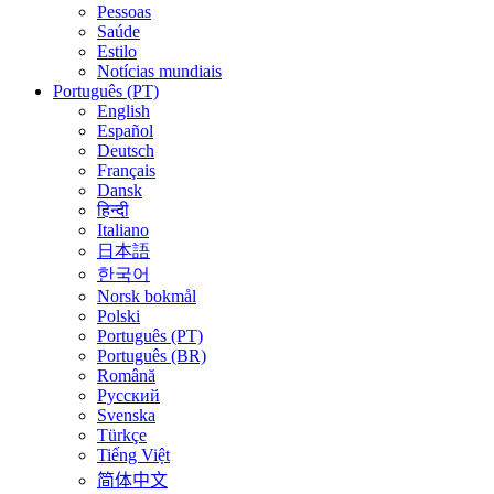
Pessoas
Saúde
Estilo
Notícias mundiais
Português (PT)
English
Español
Deutsch
Français
Dansk
हिन्दी
Italiano
日本語
한국어
Norsk bokmål
Polski
Português (PT)
Português (BR)
Română
Русский
Svenska
Türkçe
Tiếng Việt
简体中文