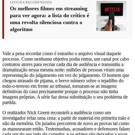
LEITURA RECOMENDADA
Os melhores filmes em streaming
para ver agora: a lista do crítico é
uma revolta silenciosa contra o
algoritmo
Vale a pena recordar como é estranho o arquivo visual daquele
processo. Como nenhuma objetiva podia entrar, um canal por cabo
contratou atores para recriar cada dia de audiência e transmitiu a
dramatização nessa mesma noite: milhões de pessoas viram uma
representação do julgamento em vez do julgamento. O homem que
chegou atrasado de pijama, o breve número sobre o tejadilho do
todo-o-terreno em frente ao tribunal, tornaram-se as imagens
definitivas do caso precisamente porque o processo não tinha
imagens próprias. A série faz dessa substituição o seu problema de
partida.
O realizador Nick Green reconstrói a audiência como um
investigador refaz uma cena: a partir de material em primeira mão e
não da memória. Os jurados percorrem de novo as provas tal como
as manusearam então. Testemunhas, acusadores e defensores falam
cada um do seu lado do corredor, e os relatos são deixados a roçar