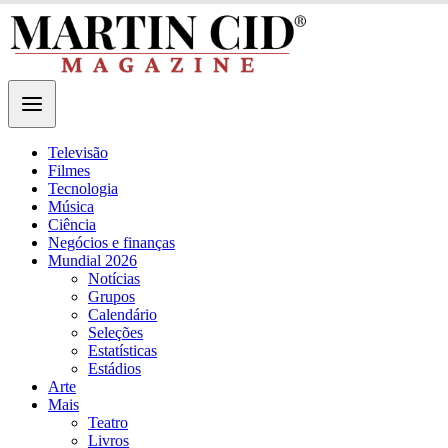
Televisão
Filmes
Tecnologia
Música
Ciência
Negócios e finanças
Mundial 2026
Notícias
Grupos
Calendário
Seleções
Estatísticas
Estádios
Arte
Mais
Teatro
Livros