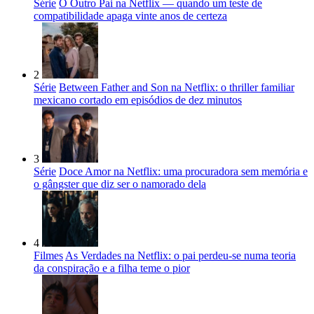
Série
O Outro Pai na Netflix — quando um teste de
compatibilidade apaga vinte anos de certeza
2
Série
Between Father and Son na Netflix: o thriller familiar
mexicano cortado em episódios de dez minutos
3
Série
Doce Amor na Netflix: uma procuradora sem memória e
o gângster que diz ser o namorado dela
4
Filmes
As Verdades na Netflix: o pai perdeu-se numa teoria
da conspiração e a filha teme o pior