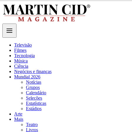
Televisão
Filmes
Tecnologia
Música
Ciência
Negócios e finanças
Mundial 2026
Notícias
Grupos
Calendário
Seleções
Estatísticas
Estádios
Arte
Mais
Teatro
Livros