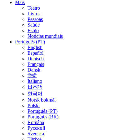
Mais
Teatro
Livros
Pessoas
Saúde
Estilo
Notícias mundiais
Português (PT)
English
Español
Deutsch
Français
Dansk
हिन्दी
Italiano
日本語
한국어
Norsk bokmål
Polski
Português (PT)
Português (BR)
Română
Русский
Svenska
Türkçe