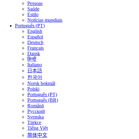
Pessoas
Saúde
Estilo
Notícias mundiais
Português (PT)
English
Español
Deutsch
Français
Dansk
हिन्दी
Italiano
日本語
한국어
Norsk bokmål
Polski
Português (PT)
Português (BR)
Română
Русский
Svenska
Türkçe
Tiếng Việt
简体中文