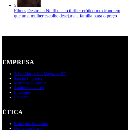
5
Filmes
Desire na Netflix — o thriller erótico mexicano em
que uma mulher escolhe desejar e a família paga o preço
EMPRESA
Sobre Martin Cid Magazine PT
Sala de Imprensa
Membros da equipa
Anuncie connosco
Empregos
Contacto
ÉTICA
Princípios Editoriais
Declaração Ética