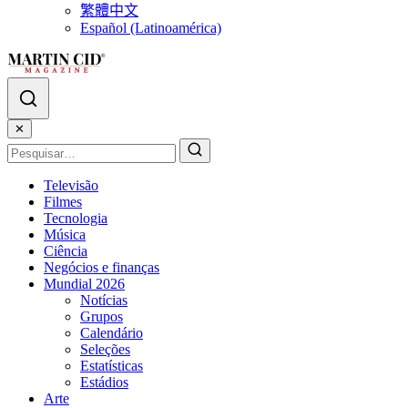
繁體中文
Español (Latinoamérica)
✕
Televisão
Filmes
Tecnologia
Música
Ciência
Negócios e finanças
Mundial 2026
Notícias
Grupos
Calendário
Seleções
Estatísticas
Estádios
Arte