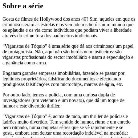
Sobre a série
Gosta de filmes de Hollywood dos anos 40? Sim, aqueles em que os
criminosos eram as estrelas e os verdadeiros heróis num mundo que
os aplaudia e os via como indivíduos que podiam viver a liberdade
através do crime fora dos parâmetros tradicionais.
“Vigaristas de Tóquio” é uma série que dá aos criminosos um papel
de protagonista. Não, aqui não são heróis nem justiceiros: são
vigaristas profissionais do sector imobiliário e usam a especulação e
a ganância como arma.
Enganam grandes empresas imobiliárias, fazendo-se passar por
legítimos proprietários, falsificando documentos e efectuando
prodigiosas falsificações com microchips, marcas de água, etc.
Por outro lado, temos a polícia, com uma curiosa dupla de
investigadores (um veterano e um novato), que dá um toque de
humor a este divertido thriller.
“Vigaristas de Tóquio” é, acima de tudo, um thriller de polícias e
ladrões muito divertido. Tem sentido de humor, ritmo e um enredo
bem ritmado, numa daquelas séries que se vê rapidamente e se
gosta, embora sem deixar uma recordação indelével na memória: