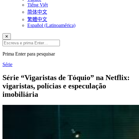
Tiếng Việt
简体中文
繁體中文
Español (Latinoamérica)
✕
Prima Enter para pesquisar
Série
Série “Vigaristas de Tóquio” na Netflix:
vigaristas, polícias e especulação
imobiliária