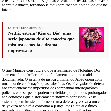
este alívio. A filosofia de Kujo não é refutada; é testada caso a caso e
sobrevive intacta, tornando-se mais perturbadora no final do que no
início.
LEITURA RECOMENDADA
Netflix estreia ‘Kiss or Die’, uma
série japonesa de alto conceito que
mistura comédia e drama
improvisado
O que Manabe construiu e o que a realização de Nobuhiro Doi
apresenta é um thriller jurídico fundamentado numa realidade
documentada. O sistema de justiça criminal do Japão opera com
uma taxa de condenação quase absoluta. Os advogados de defesa
são frequentemente impedidos de acompanhar interrogatórios
policiais e os suspeitos podem ser detidos por períodos prolongados
sob condições que historicamente induzem confissões. Neste
sistema, quem insiste em fornecer uma defesa agressiva a um chefe
da yakuza não está a contornar a justiça, mas a ativar o único
mecanismo institucional capaz de fazer o sistema funcionar