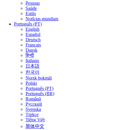
Pessoas
Saúde
Estilo
Notícias mundiais
Português (PT)
English
Español
Deutsch
Français
Dansk
हिन्दी
Italiano
日本語
한국어
Norsk bokmål
Polski
Português (PT)
Português (BR)
Română
Русский
Svenska
Türkçe
Tiếng Việt
简体中文