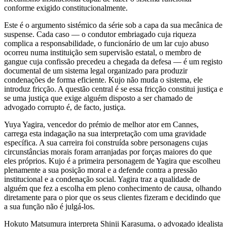
conforme exigido constitucionalmente.
Este é o argumento sistémico da série sob a capa da sua mecânica de
suspense. Cada caso — o condutor embriagado cuja riqueza
complica a responsabilidade, o funcionário de um lar cujo abuso
ocorreu numa instituição sem supervisão estatal, o membro de
gangue cuja confissão precedeu a chegada da defesa — é um registo
documental de um sistema legal organizado para produzir
condenações de forma eficiente. Kujo não muda o sistema, ele
introduz fricção. A questão central é se essa fricção constitui justiça e
se uma justiça que exige alguém disposto a ser chamado de
advogado corrupto é, de facto, justiça.
Yuya Yagira, vencedor do prémio de melhor ator em Cannes,
carrega esta indagação na sua interpretação com uma gravidade
específica. A sua carreira foi construída sobre personagens cujas
circunstâncias morais foram arranjadas por forças maiores do que
eles próprios. Kujo é a primeira personagem de Yagira que escolheu
plenamente a sua posição moral e a defende contra a pressão
institucional e a condenação social. Yagira traz a qualidade de
alguém que fez a escolha em pleno conhecimento de causa, olhando
diretamente para o pior que os seus clientes fizeram e decidindo que
a sua função não é julgá-los.
Hokuto Matsumura interpreta Shinji Karasuma, o advogado idealista