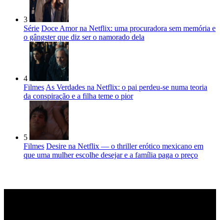
3
Série
Doce Amor na Netflix: uma procuradora sem memória e
o gângster que diz ser o namorado dela
4
Filmes
As Verdades na Netflix: o pai perdeu-se numa teoria
da conspiração e a filha teme o pior
5
Filmes
Desire na Netflix — o thriller erótico mexicano em
que uma mulher escolhe desejar e a família paga o preço