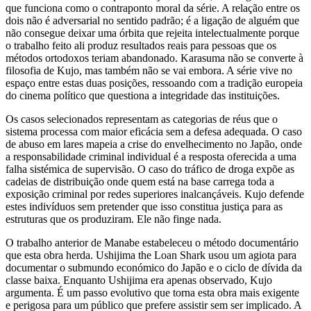
que funciona como o contraponto moral da série. A relação entre os
dois não é adversarial no sentido padrão; é a ligação de alguém que
não consegue deixar uma órbita que rejeita intelectualmente porque
o trabalho feito ali produz resultados reais para pessoas que os
métodos ortodoxos teriam abandonado. Karasuma não se converte à
filosofia de Kujo, mas também não se vai embora. A série vive no
espaço entre estas duas posições, ressoando com a tradição europeia
do cinema político que questiona a integridade das instituições.
Os casos selecionados representam as categorias de réus que o
sistema processa com maior eficácia sem a defesa adequada. O caso
de abuso em lares mapeia a crise do envelhecimento no Japão, onde
a responsabilidade criminal individual é a resposta oferecida a uma
falha sistémica de supervisão. O caso do tráfico de droga expõe as
cadeias de distribuição onde quem está na base carrega toda a
exposição criminal por redes superiores inalcançáveis. Kujo defende
estes indivíduos sem pretender que isso constitua justiça para as
estruturas que os produziram. Ele não finge nada.
O trabalho anterior de Manabe estabeleceu o método documentário
que esta obra herda. Ushijima the Loan Shark usou um agiota para
documentar o submundo económico do Japão e o ciclo de dívida da
classe baixa. Enquanto Ushijima era apenas observado, Kujo
argumenta. É um passo evolutivo que torna esta obra mais exigente
e perigosa para um público que prefere assistir sem ser implicado. A