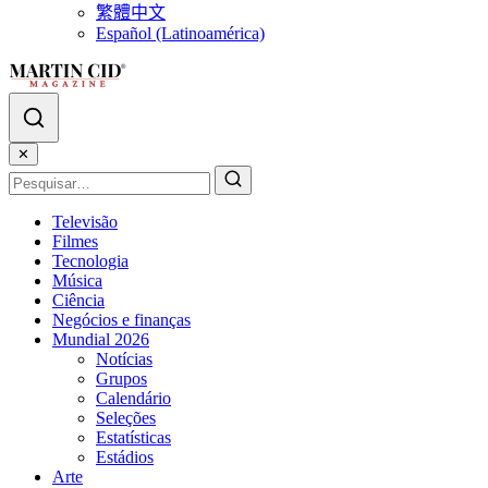
繁體中文
Español (Latinoamérica)
✕
Televisão
Filmes
Tecnologia
Música
Ciência
Negócios e finanças
Mundial 2026
Notícias
Grupos
Calendário
Seleções
Estatísticas
Estádios
Arte