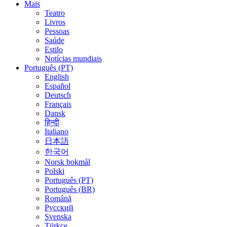
Mais
Teatro
Livros
Pessoas
Saúde
Estilo
Notícias mundiais
Português (PT)
English
Español
Deutsch
Français
Dansk
हिन्दी
Italiano
日本語
한국어
Norsk bokmål
Polski
Português (PT)
Português (BR)
Română
Русский
Svenska
Türkçe