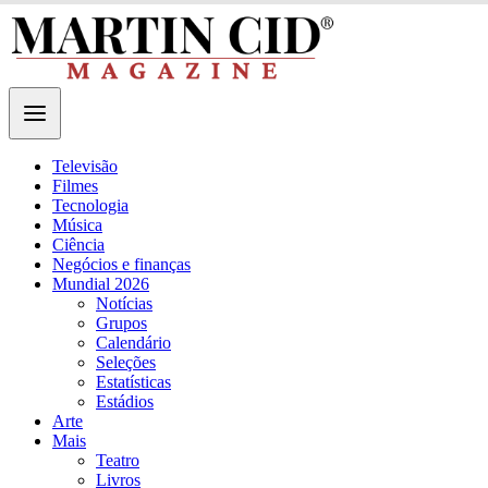
Televisão
Filmes
Tecnologia
Música
Ciência
Negócios e finanças
Mundial 2026
Notícias
Grupos
Calendário
Seleções
Estatísticas
Estádios
Arte
Mais
Teatro
Livros