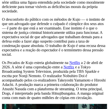
série utiliza uma figura entendida pela sociedade como moralmente
deficiente para tornar visíveis as deficiências morais da própria
sociedade.
O desconforto do público com os métodos de Kujo — o instinto de
que um advogado que defende o culpado é cúmplice dos seus atos
— é parte do que está a ser examinado. Esse instinto é o que o
sistema de justiça criminal historicamente utiliza para funcionar. A
expectativa social de que advogados que trabalham demais para a
defesa estão a fazer algo suspeito contribui para a taxa de
condenação quase absoluta. O trabalho de Kujo é uma recusa dessa
expectativa e a reação do espectador é o termómetro dessa pressão
social.
Os Pecados de Kujo estreia globalmente na
Netflix
a 2 de abril de
2026. A série é uma coprodução entre a
Netflix
e a Tokyo
Broadcasting System Television, produzida pela TBS Sparkle e
escrita por Nonji Nemoto. O realizador Nobuhiro Doi é
acompanhado pelos co-realizadores Takeyoshi Yamamoto e Hiroshi
Adachi. A produção marca a primeira colaboração do produtor
Atsushi Nasuda com a plataforma de streaming. O tema principal,
Dogs, é interpretado pela banda Hitsujibungaku. A manga original
conta com mais de quatro milhões de cópias em circulação.