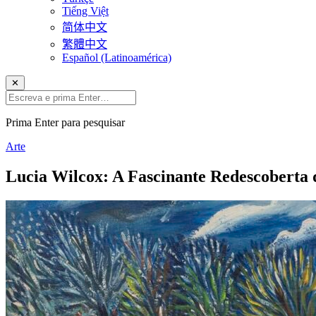
Tiếng Việt
简体中文
繁體中文
Español (Latinoamérica)
✕
Prima Enter para pesquisar
Arte
Lucia Wilcox: A Fascinante Redescoberta 