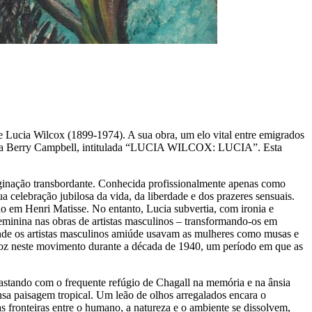
de Lucia Wilcox (1899-1974). A sua obra, um elo vital entre emigrados
aleria Berry Campbell, intitulada “LUCIA WILCOX: LUCIA”. Esta
aginação transbordante. Conhecida profissionalmente apenas como
a celebração jubilosa da vida, da liberdade e dos prazeres sensuais.
ção em Henri Matisse. No entanto, Lucia subvertia, com ironia e
 feminina nas obras de artistas masculinos – transformando-os em
 onde os artistas masculinos amiúde usavam as mulheres como musas e
a voz neste movimento durante a década de 1940, um período em que as
astando com o frequente refúgio de Chagall na memória e na ânsia
nsa paisagem tropical. Um leão de olhos arregalados encara o
 fronteiras entre o humano, a natureza e o ambiente se dissolvem,