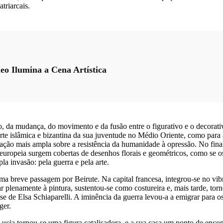
triarcais.
o Ilumina a Cena Artística
o, da mudança, do movimento e da fusão entre o figurativo e o decorativ
rte islâmica e bizantina da sua juventude no Médio Oriente, como para a
ção mais ampla sobre a resistência da humanidade à opressão. No final 
ropeia surgem cobertas de desenhos florais e geométricos, como se os 
la invasão: pela guerra e pela arte.
a breve passagem por Beirute. Na capital francesa, integrou-se no vibr
 plenamente à pintura, sustentou-se como costureira e, mais tarde, tor
e de Elsa Schiaparelli. A iminência da guerra levou-a a emigrar para 
ger.
cia tornou-se uma figura catalisadora, e a sua casa um ponto de encontro