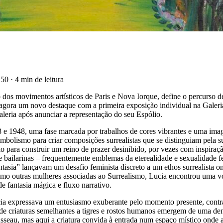
4:50
·
4 min de leitura
o dos movimentos artísticos de Paris e Nova Iorque, define o percurso 
ha agora um novo destaque com a primeira exposição individual na G
galeria após anunciar a representação do seu Espólio.
43 e 1948, uma fase marcada por trabalhos de cores vibrantes e uma im
mbolismo para criar composições surrealistas que se distinguiam pela su
ulo para construir um reino de prazer desinibido, por vezes com inspira
os e bailarinas – frequentemente emblemas da eterealidade e sexualidade
antasia” lançavam um desafio feminista discreto a um ethos surrealista
al como outras mulheres associadas ao Surrealismo, Lucia encontrou um
de fantasia mágica e fluxo narrativo.
cia expressava um entusiasmo exuberante pelo momento presente, contr
onde criaturas semelhantes a tigres e rostos humanos emergem de uma de
eau, mas aqui a criatura convida à entrada num espaço místico onde as