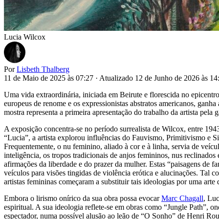
Lucia Wilcox
Por
Lisbeth Thalberg
11 de Maio de 2025 às 07:27
·
Atualizado 12 de Junho de 2026 às 1
Uma vida extraordinária, iniciada em Beirute e florescida no epicentr
europeus de renome e os expressionistas abstratos americanos, gan
mostra representa a primeira apresentação do trabalho da artista pela 
A exposição concentra-se no período surrealista de Wilcox, entre 19
“Lucia”, a artista explorou influências do Fauvismo, Primitivismo e Si
Frequentemente, o nu feminino, aliado à cor e à linha, servia de veíc
inteligência, os tropos tradicionais de anjos femininos, nus reclinad
afirmações da liberdade e do prazer da mulher. Estas “paisagens de f
veículos para visões tingidas de violência erótica e alucinações. T
artistas femininas começaram a substituir tais ideologias por uma arte 
Embora o lirismo onírico da sua obra possa evocar
Marc Chagall
, Lu
espiritual. A sua ideologia reflete-se em obras como “Jungle Path”, 
espectador, numa possível alusão ao leão de “O Sonho” de Henri Rouss