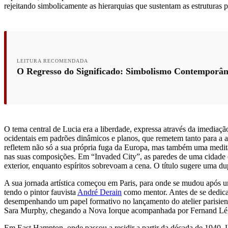
rejeitando simbolicamente as hierarquias que sustentam as estruturas pa
LEITURA RECOMENDADA
O Regresso do Significado: Simbolismo Contemporâne
O tema central de Lucia era a liberdade, expressa através da imediaçã
ocidentais em padrões dinâmicos e planos, que remetem tanto para a a
refletem não só a sua própria fuga da Europa, mas também uma medita
nas suas composições. Em “Invaded City”, as paredes de uma cidade eu
exterior, enquanto espíritos sobrevoam a cena. O título sugere uma dup
A sua jornada artística começou em Paris, para onde se mudou após um
tendo o pintor fauvista
André Derain
como mentor. Antes de se dedicar
desempenhando um papel formativo no lançamento do atelier parisiens
Sara Murphy, chegando a Nova Iorque acompanhada por Fernand Lé
Em East Hampton, onde passou a residir a partir da década de 1940, Lu