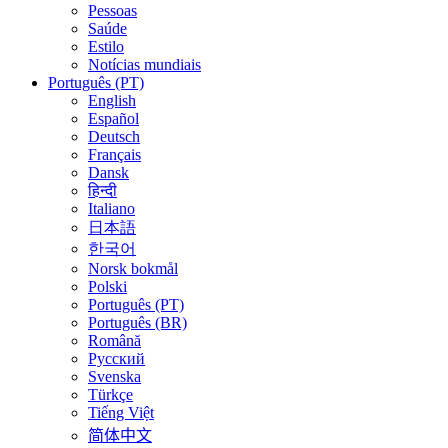
Pessoas
Saúde
Estilo
Notícias mundiais
Português (PT)
English
Español
Deutsch
Français
Dansk
हिन्दी
Italiano
日本語
한국어
Norsk bokmål
Polski
Português (PT)
Português (BR)
Română
Русский
Svenska
Türkçe
Tiếng Việt
简体中文