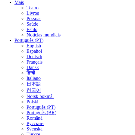
Mais
Teatro
Livros
Pessoas
Saúde
Estilo
Notícias mundiais
Português (PT)
English
Español
Deutsch
Français
Dansk
हिन्दी
Italiano
日本語
한국어
Norsk bokmål
Polski
Português (PT)
Português (BR)
Română
Русский
Svenska
Türkçe