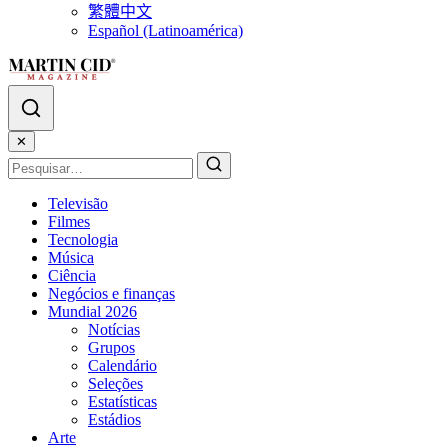
繁體中文
Español (Latinoamérica)
✕
Televisão
Filmes
Tecnologia
Música
Ciência
Negócios e finanças
Mundial 2026
Notícias
Grupos
Calendário
Seleções
Estatísticas
Estádios
Arte