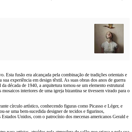
o. Esta fusão era alcançada pela combinação de tradições orientais e
 sua experiência em design têxtil. As suas obras dos anos de guerra
da década de 1940, a arquitetura tornou-se um elemento estrutural
mosaicos interiores de uma igreja bizantina se tivessem virado para o
ante círculo artístico, conhecendo figuras como Picasso e Léger, e
nou-se uma bem-sucedida designer de tecidos e figurinos,
os Estados Unidos, com o patrocínio dos mecenas americanos Gerald e
 para artistas, atraídos pela atmosfera de salão que criava e pela sua