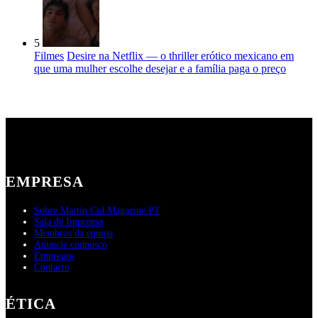
5
Filmes
Desire na Netflix — o thriller erótico mexicano em
que uma mulher escolhe desejar e a família paga o preço
EMPRESA
Sobre Martin Cid Magazine PT
Sala de Imprensa
Membros da equipa
Anuncie connosco
Empregos
Contacto
ÉTICA