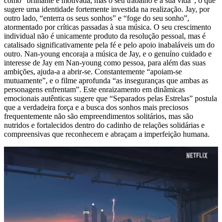
como “brilhante e motivada, mas o seu trabalho é a sua vida”, o que
sugere uma identidade fortemente investida na realização. Jay, por
outro lado, “enterra os seus sonhos” e “foge do seu sonho”,
atormentado por críticas passadas à sua música. O seu crescimento
individual não é unicamente produto da resolução pessoal, mas é
catalisado significativamente pela fé e pelo apoio inabaláveis um do
outro. Nan-young encoraja a música de Jay, e o genuíno cuidado e
interesse de Jay em Nan-young como pessoa, para além das suas
ambições, ajuda-a a abrir-se. Constantemente “apoiam-se
mutuamente”, e o filme aprofunda “as inseguranças que ambas as
personagens enfrentam”. Este enraizamento em dinâmicas
emocionais autênticas sugere que “Separados pelas Estrelas” postula
que a verdadeira força e a busca dos sonhos mais preciosos
frequentemente não são empreendimentos solitários, mas são
nutridos e fortalecidos dentro do cadinho de relações solidárias e
compreensivas que reconhecem e abraçam a imperfeição humana.