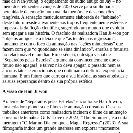
mãe de Nan-young, o equipamento de áudio antigo de Jay – no
meio dos reluzentes avanços de 2050 serve para sublinhar a
perenidade da emoção humana, da memória e das conexões
tangíveis. A sensação meticulosamente elaborada de “habitado”
deste futuro resiste ativamente aos tropos frequentemente estéreis e
impessoais da ficção científica, sugerindo um mundo que evoluiu
sem apagar a sua história. O fascínio da realizadora Han Ji-won por
“objetos antigos” e a ideia de que “as tendências regressam”,
juntamente com o foco da animação nas “ações minuciosas” que
fazem com que “o quotidiano se sinta dinâmico”, enraíza o futurista
no relacionável e familiar. Em essência, o design visual de
“Separados pelas Estrelas” argumenta convincentemente que o
futuro não apagará, e talvez não deva apagar, o passado nem as
âncoras táteis e emocionais que continuam a definir a experiência
humana. É um futuro que carrega a sua história, as suas angústias e
as suas esperanças dentro da sua própria estética.
A visão de Han Ji-won
Ao leme de “Separados pelas Estrelas” encontra-se Han Ji-won,
uma criadora pioneira de filmes de animação coreanos. Os seus
trabalhos anteriores como realizadora incluem o filme de animação
coreano de temática Girls’ Love de 2023, “The Summer”, e a curta-
metragem “O Mar no Dia em que a Magia Regressa” (2023). A sua
filmografia indica um grande interesse em explorar “momentos