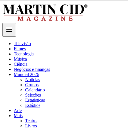
Televisão
Filmes
Tecnologia
Música
Ciência
Negócios e finanças
Mundial 2026
Notícias
Grupos
Calendário
Seleções
Estatísticas
Estádios
Arte
Mais
Teatro
Livros