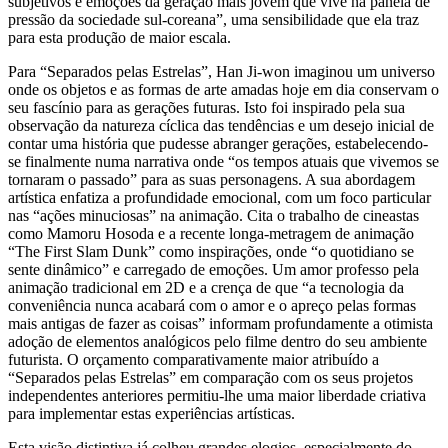
subjetivos e emoções da geração mais jovem que vive na panela de
pressão da sociedade sul-coreana”, uma sensibilidade que ela traz
para esta produção de maior escala.
Para “Separados pelas Estrelas”, Han Ji-won imaginou um universo
onde os objetos e as formas de arte amadas hoje em dia conservam o
seu fascínio para as gerações futuras. Isto foi inspirado pela sua
observação da natureza cíclica das tendências e um desejo inicial de
contar uma história que pudesse abranger gerações, estabelecendo-
se finalmente numa narrativa onde “os tempos atuais que vivemos se
tornaram o passado” para as suas personagens. A sua abordagem
artística enfatiza a profundidade emocional, com um foco particular
nas “ações minuciosas” na animação. Cita o trabalho de cineastas
como Mamoru Hosoda e a recente longa-metragem de animação
“The First Slam Dunk” como inspirações, onde “o quotidiano se
sente dinâmico” e carregado de emoções. Um amor professo pela
animação tradicional em 2D e a crença de que “a tecnologia da
conveniência nunca acabará com o amor e o apreço pelas formas
mais antigas de fazer as coisas” informam profundamente a otimista
adoção de elementos analógicos pelo filme dentro do seu ambiente
futurista. O orçamento comparativamente maior atribuído a
“Separados pelas Estrelas” em comparação com os seus projetos
independentes anteriores permitiu-lhe uma maior liberdade criativa
para implementar estas experiências artísticas.
Esta visão distintiva já colheu grandes elogios, especialmente do