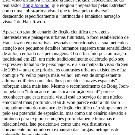
realizador
Bong Joon-ho
, que elogiou “Separados pelas Estrelas”
como uma “obra-prima visual que te leva pelo universo”,
destacando especificamente a “intrincada e fantástica narração
visual” de Han Ji-won.
Apesar do grande cenário de ficção científica de viagens
interestelares e paisagens urbanas futuristas, o foco estabelecido de
Han Ji-won em narrativas pessoais e emocionais e a sua meticulosa
atenção aos pequenos detalhes humanos sugerem uma sensibilidade
de autor, centrada nas personagens. O seu fascínio pela animação
tradicional em 2D, um meio tradicionalmente celebrado pelo seu
expressivo trabalho de personagens, e a sua matizada visão da Seul
de 2050 – uma que prioriza os contrastes urbanos existentes e faz
com que “o velho pareça mais velho” em vez de simplesmente
adornar edifícios com “detalhes parecidos a naves espaciais” –
reforçam ainda mais isto. Mesmo o reconhecimento de Bong Joon-
ho pela sua “intrincada e fantástica narração visual” parece
reconhecer que esta mestria visual está ao serviço de um núcleo
emocional mais profundo. Han Ji-won parece estar a utilizar o
enquadramento do romance de ficção científica não simplesmente
pelo seu potencial de espetáculo, mas como um cenário elevado e
luminoso para explorar emoções profundamente humanas e
relacionáveis. Isto posiciona-a como uma voz distintiva e
convincente no mundo em expansão das longas-metragens de
animação internacionais.