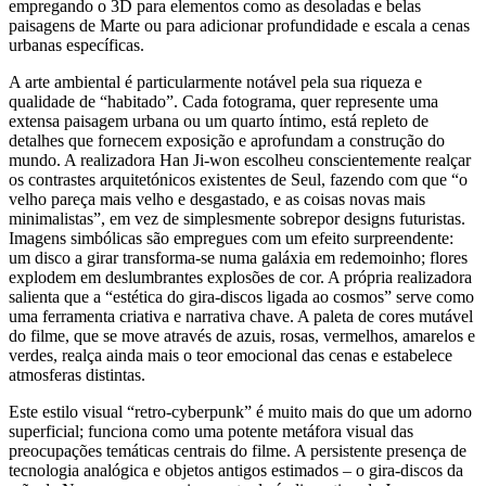
empregando o 3D para elementos como as desoladas e belas
paisagens de Marte ou para adicionar profundidade e escala a cenas
urbanas específicas.
A arte ambiental é particularmente notável pela sua riqueza e
qualidade de “habitado”. Cada fotograma, quer represente uma
extensa paisagem urbana ou um quarto íntimo, está repleto de
detalhes que fornecem exposição e aprofundam a construção do
mundo. A realizadora Han Ji-won escolheu conscientemente realçar
os contrastes arquitetónicos existentes de Seul, fazendo com que “o
velho pareça mais velho e desgastado, e as coisas novas mais
minimalistas”, em vez de simplesmente sobrepor designs futuristas.
Imagens simbólicas são empregues com um efeito surpreendente:
um disco a girar transforma-se numa galáxia em redemoinho; flores
explodem em deslumbrantes explosões de cor. A própria realizadora
salienta que a “estética do gira-discos ligada ao cosmos” serve como
uma ferramenta criativa e narrativa chave. A paleta de cores mutável
do filme, que se move através de azuis, rosas, vermelhos, amarelos e
verdes, realça ainda mais o teor emocional das cenas e estabelece
atmosferas distintas.
Este estilo visual “retro-cyberpunk” é muito mais do que um adorno
superficial; funciona como uma potente metáfora visual das
preocupações temáticas centrais do filme. A persistente presença de
tecnologia analógica e objetos antigos estimados – o gira-discos da