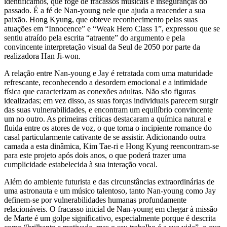
identificamos, que foge de fracassos musicais e inseguranças do
passado. É a fé de Nan-young nele que ajuda a reacender a sua
paixão. Hong Kyung, que obteve reconhecimento pelas suas
atuações em “Innocence” e “Weak Hero Class 1”, expressou que se
sentiu atraído pela escrita “atraente” do argumento e pela
convincente interpretação visual da Seul de 2050 por parte da
realizadora Han Ji-won.
A relação entre Nan-young e Jay é retratada com uma maturidade
refrescante, reconhecendo a desordem emocional e a intimidade
física que caracterizam as conexões adultas. Não são figuras
idealizadas; em vez disso, as suas forças individuais parecem surgir
das suas vulnerabilidades, e encontram um equilíbrio convincente
um no outro. As primeiras críticas destacaram a química natural e
fluida entre os atores de voz, o que torna o incipiente romance do
casal particularmente cativante de se assistir. Adicionando outra
camada a esta dinâmica, Kim Tae-ri e Hong Kyung reencontram-se
para este projeto após dois anos, o que poderá trazer uma
cumplicidade estabelecida à sua interação vocal.
Além do ambiente futurista e das circunstâncias extraordinárias de
uma astronauta e um músico talentoso, tanto Nan-young como Jay
definem-se por vulnerabilidades humanas profundamente
relacionáveis. O fracasso inicial de Nan-young em chegar à missão
de Marte é um golpe significativo, especialmente porque é descrita