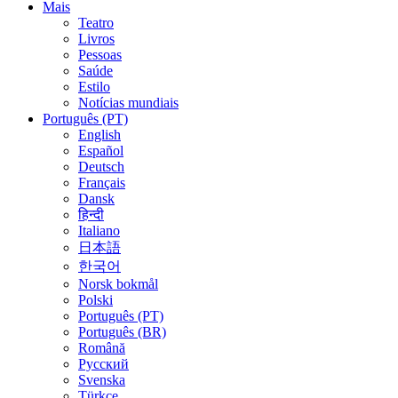
Mais
Teatro
Livros
Pessoas
Saúde
Estilo
Notícias mundiais
Português (PT)
English
Español
Deutsch
Français
Dansk
हिन्दी
Italiano
日本語
한국어
Norsk bokmål
Polski
Português (PT)
Português (BR)
Română
Русский
Svenska
Türkçe