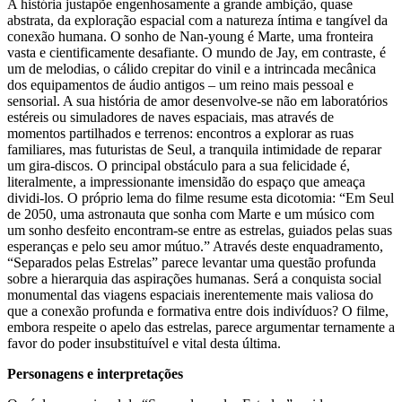
A história justapõe engenhosamente a grande ambição, quase
abstrata, da exploração espacial com a natureza íntima e tangível da
conexão humana. O sonho de Nan-young é Marte, uma fronteira
vasta e cientificamente desafiante. O mundo de Jay, em contraste, é
um de melodias, o cálido crepitar do vinil e a intrincada mecânica
dos equipamentos de áudio antigos – um reino mais pessoal e
sensorial. A sua história de amor desenvolve-se não em laboratórios
estéreis ou simuladores de naves espaciais, mas através de
momentos partilhados e terrenos: encontros a explorar as ruas
familiares, mas futuristas de Seul, a tranquila intimidade de reparar
um gira-discos. O principal obstáculo para a sua felicidade é,
literalmente, a impressionante imensidão do espaço que ameaça
dividi-los. O próprio lema do filme resume esta dicotomia: “Em Seul
de 2050, uma astronauta que sonha com Marte e um músico com
um sonho desfeito encontram-se entre as estrelas, guiados pelas suas
esperanças e pelo seu amor mútuo.” Através deste enquadramento,
“Separados pelas Estrelas” parece levantar uma questão profunda
sobre a hierarquia das aspirações humanas. Será a conquista social
monumental das viagens espaciais inerentemente mais valiosa do
que a conexão profunda e formativa entre dois indivíduos? O filme,
embora respeite o apelo das estrelas, parece argumentar ternamente a
favor do poder insubstituível e vital desta última.
Personagens e interpretações