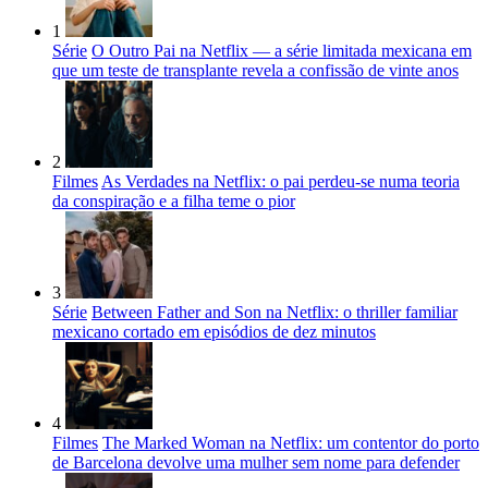
1
Série
O Outro Pai na Netflix — a série limitada mexicana em
que um teste de transplante revela a confissão de vinte anos
2
Filmes
As Verdades na Netflix: o pai perdeu-se numa teoria
da conspiração e a filha teme o pior
3
Série
Between Father and Son na Netflix: o thriller familiar
mexicano cortado em episódios de dez minutos
4
Filmes
The Marked Woman na Netflix: um contentor do porto
de Barcelona devolve uma mulher sem nome para defender