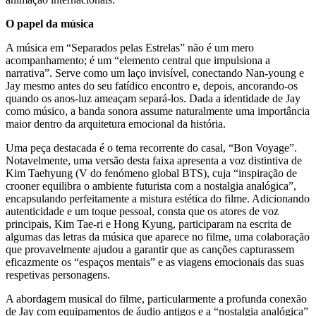
O papel da música
A música em “Separados pelas Estrelas” não é um mero
acompanhamento; é um “elemento central que impulsiona a
narrativa”. Serve como um laço invisível, conectando Nan-young e
Jay mesmo antes do seu fatídico encontro e, depois, ancorando-os
quando os anos-luz ameaçam separá-los. Dada a identidade de Jay
como músico, a banda sonora assume naturalmente uma importância
maior dentro da arquitetura emocional da história.
Uma peça destacada é o tema recorrente do casal, “Bon Voyage”.
Notavelmente, uma versão desta faixa apresenta a voz distintiva de
Kim Taehyung (V do fenómeno global BTS), cuja “inspiração de
crooner equilibra o ambiente futurista com a nostalgia analógica”,
encapsulando perfeitamente a mistura estética do filme. Adicionando
autenticidade e um toque pessoal, consta que os atores de voz
principais, Kim Tae-ri e Hong Kyung, participaram na escrita de
algumas das letras da música que aparece no filme, uma colaboração
que provavelmente ajudou a garantir que as canções capturassem
eficazmente os “espaços mentais” e as viagens emocionais das suas
respetivas personagens.
A abordagem musical do filme, particularmente a profunda conexão
de Jay com equipamentos de áudio antigos e a “nostalgia analógica”