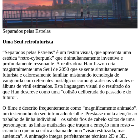
Separados pelas Estrelas
Uma Seul retrofuturista
“Separados pelas Estrelas” é um festim visual, que apresenta uma
estética “retro-cyberpunk” que é simultaneamente inventiva e
profundamente ressonante. A realizadora Han Ji-won cria
magistralmente uma Seul de 2050 que se sente simultaneamente
futurista e calorosamente familiar, misturando tecnologia de
vanguarda com referentes nostálgicos como gira-discos vibrantes e
álbuns de vinil estimados. Esta linguagem visual é o resultado do
que Han descreve como uma “colisão deliberada do passado e do
futuro”.
O filme é descrito frequentemente como “magnificamente animado”,
um testemunho do seu intrincado detalhe. Presta-se muita atenção ao
trabalho de linha individual – os subtis fios de cabelo soltos de uma
personagem, as linhas matizadas que traçam a emoção num rosto –
criando o que uma crítica chama de uma “visão estilizada, mas
autêntica”. A animação integra perfeitamente técnicas 2D e 3D,