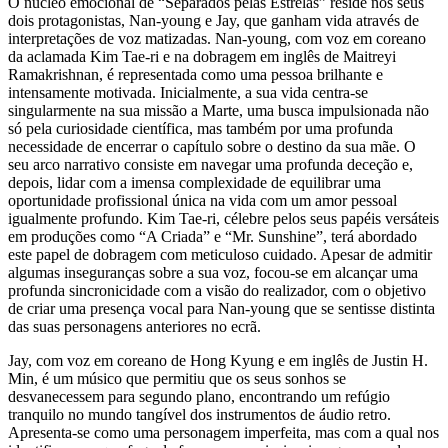
O núcleo emocional de “Separados pelas Estrelas” reside nos seus
dois protagonistas, Nan-young e Jay, que ganham vida através de
interpretações de voz matizadas. Nan-young, com voz em coreano
da aclamada Kim Tae-ri e na dobragem em inglês de Maitreyi
Ramakrishnan, é representada como uma pessoa brilhante e
intensamente motivada. Inicialmente, a sua vida centra-se
singularmente na sua missão a Marte, uma busca impulsionada não
só pela curiosidade científica, mas também por uma profunda
necessidade de encerrar o capítulo sobre o destino da sua mãe. O
seu arco narrativo consiste em navegar uma profunda deceção e,
depois, lidar com a imensa complexidade de equilibrar uma
oportunidade profissional única na vida com um amor pessoal
igualmente profundo. Kim Tae-ri, célebre pelos seus papéis versáteis
em produções como “A Criada” e “Mr. Sunshine”, terá abordado
este papel de dobragem com meticuloso cuidado. Apesar de admitir
algumas inseguranças sobre a sua voz, focou-se em alcançar uma
profunda sincronicidade com a visão do realizador, com o objetivo
de criar uma presença vocal para Nan-young que se sentisse distinta
das suas personagens anteriores no ecrã.
Jay, com voz em coreano de Hong Kyung e em inglês de Justin H.
Min, é um músico que permitiu que os seus sonhos se
desvanecessem para segundo plano, encontrando um refúgio
tranquilo no mundo tangível dos instrumentos de áudio retro.
Apresenta-se como uma personagem imperfeita, mas com a qual nos