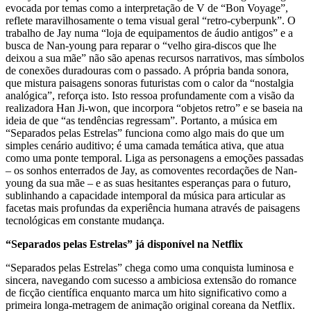
evocada por temas como a interpretação de V de “Bon Voyage”,
reflete maravilhosamente o tema visual geral “retro-cyberpunk”. O
trabalho de Jay numa “loja de equipamentos de áudio antigos” e a
busca de Nan-young para reparar o “velho gira-discos que lhe
deixou a sua mãe” não são apenas recursos narrativos, mas símbolos
de conexões duradouras com o passado. A própria banda sonora,
que mistura paisagens sonoras futuristas com o calor da “nostalgia
analógica”, reforça isto. Isto ressoa profundamente com a visão da
realizadora Han Ji-won, que incorpora “objetos retro” e se baseia na
ideia de que “as tendências regressam”. Portanto, a música em
“Separados pelas Estrelas” funciona como algo mais do que um
simples cenário auditivo; é uma camada temática ativa, que atua
como uma ponte temporal. Liga as personagens a emoções passadas
– os sonhos enterrados de Jay, as comoventes recordações de Nan-
young da sua mãe – e as suas hesitantes esperanças para o futuro,
sublinhando a capacidade intemporal da música para articular as
facetas mais profundas da experiência humana através de paisagens
tecnológicas em constante mudança.
“Separados pelas Estrelas” já disponível na Netflix
“Separados pelas Estrelas” chega como uma conquista luminosa e
sincera, navegando com sucesso a ambiciosa extensão do romance
de ficção científica enquanto marca um hito significativo como a
primeira longa-metragem de animação original coreana da Netflix.