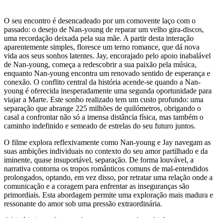
O seu encontro é desencadeado por um comovente laço com o
passado: o desejo de Nan-young de reparar um velho gira-discos,
uma recordação deixada pela sua mãe. A partir desta interação
aparentemente simples, floresce um terno romance, que dá nova
vida aos seus sonhos latentes. Jay, encorajado pelo apoio inabalável
de Nan-young, começa a redescobrir a sua paixão pela música,
enquanto Nan-young encontra um renovado sentido de esperança e
conexão. O conflito central da história acende-se quando a Nan-
young é oferecida inesperadamente uma segunda oportunidade para
viajar a Marte. Este sonho realizado tem um custo profundo: uma
separação que abrange 225 milhões de quilómetros, obrigando o
casal a confrontar não só a imensa distância física, mas também o
caminho indefinido e semeado de estrelas do seu futuro juntos.
O filme explora reflexivamente como Nan-young e Jay navegam as
suas ambições individuais no contexto do seu amor partilhado e da
iminente, quase insuportável, separação. De forma louvável, a
narrativa contorna os tropos românticos comuns de mal-entendidos
prolongados, optando, em vez disso, por retratar uma relação onde a
comunicação e a coragem para enfrentar as inseguranças são
primordiais. Esta abordagem permite uma exploração mais madura e
ressonante do amor sob uma pressão extraordinária.