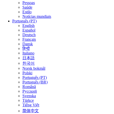
Pessoas
Saúde
Estilo
Notícias mundiais
Português (PT)
English
Español
Deutsch
Français
Dansk
हिन्दी
Italiano
日本語
한국어
Norsk bokmål
Polski
Português (PT)
Português (BR)
Română
Русский
Svenska
Türkçe
Tiếng Việt
简体中文