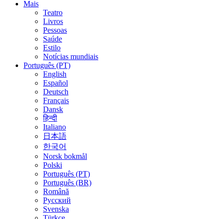
Mais
Teatro
Livros
Pessoas
Saúde
Estilo
Notícias mundiais
Português (PT)
English
Español
Deutsch
Français
Dansk
हिन्दी
Italiano
日本語
한국어
Norsk bokmål
Polski
Português (PT)
Português (BR)
Română
Русский
Svenska
Türkçe