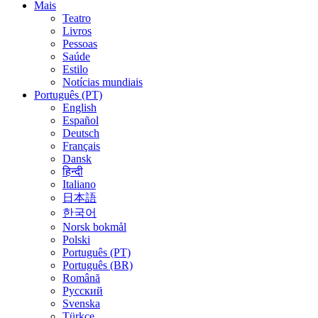
Mais
Teatro
Livros
Pessoas
Saúde
Estilo
Notícias mundiais
Português (PT)
English
Español
Deutsch
Français
Dansk
हिन्दी
Italiano
日本語
한국어
Norsk bokmål
Polski
Português (PT)
Português (BR)
Română
Русский
Svenska
Türkçe