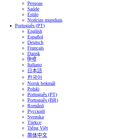
Pessoas
Saúde
Estilo
Notícias mundiais
Português (PT)
English
Español
Deutsch
Français
Dansk
हिन्दी
Italiano
日本語
한국어
Norsk bokmål
Polski
Português (PT)
Português (BR)
Română
Русский
Svenska
Türkçe
Tiếng Việt
简体中文