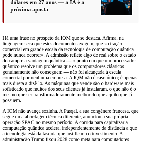
dólares em 27 anos — a IA é a
próxima aposta
Há uma frase no prospeto da IQM que se destaca. Afirma, na
linguagem seca que estes documentos exigem, que «a tração
comercial em grande escala da tecnologia de computação quântica
pode nunca ocorrer». A admissão reflete algo de real sobre o estado
do campo: a vantagem quântica — o ponto em que um processador
quântico resolve um problema que os computadores clássicos
genuinamente não conseguem — não foi alcançada à escala
comercial por nenhuma empresa. A IQM não é caso único; é apenas
mais direta a dizê-lo. As máquinas que vende são o hardware mais
sofisticado que muitos dos seus clientes já instalaram, o que não é o
mesmo que ser transformadoramente melhor do que aquilo que já
possuem.
A IQM não avança sozinha. A Pasqal, a sua congénere francesa, que
segue uma abordagem técnica diferente, anunciou a sua própria
operação SPAC no mesmo período. A corrida para capitalizar a
computação quântica acelera, independentemente da distância a que
a tecnologia está da fasquia que justificaria o investimento. A
administração Trump fixou 2028 como meta para computadores