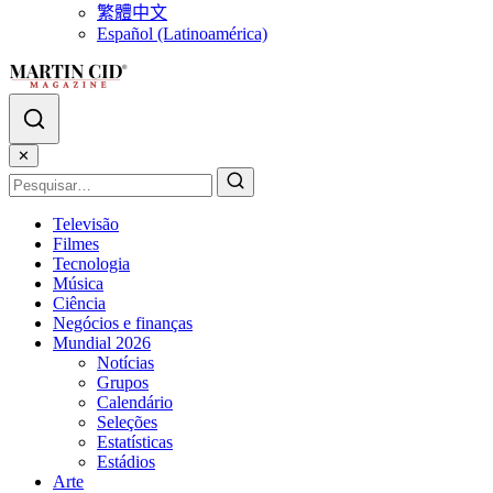
繁體中文
Español (Latinoamérica)
✕
Televisão
Filmes
Tecnologia
Música
Ciência
Negócios e finanças
Mundial 2026
Notícias
Grupos
Calendário
Seleções
Estatísticas
Estádios
Arte