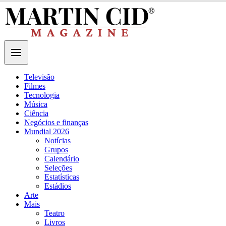
Televisão
Filmes
Tecnologia
Música
Ciência
Negócios e finanças
Mundial 2026
Notícias
Grupos
Calendário
Seleções
Estatísticas
Estádios
Arte
Mais
Teatro
Livros