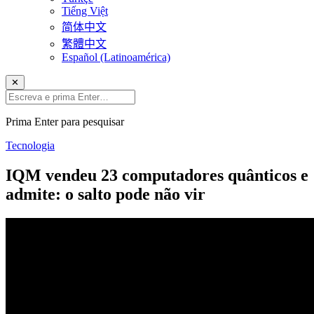
Tiếng Việt
简体中文
繁體中文
Español (Latinoamérica)
✕
Prima Enter para pesquisar
Tecnologia
IQM vendeu 23 computadores quânticos e
admite: o salto pode não vir