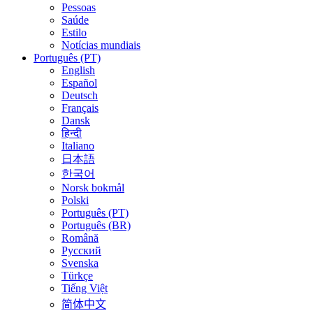
Pessoas
Saúde
Estilo
Notícias mundiais
Português (PT)
English
Español
Deutsch
Français
Dansk
हिन्दी
Italiano
日本語
한국어
Norsk bokmål
Polski
Português (PT)
Português (BR)
Română
Русский
Svenska
Türkçe
Tiếng Việt
简体中文