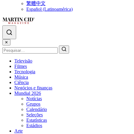
繁體中文
Español (Latinoamérica)
✕
Televisão
Filmes
Tecnologia
Música
Ciência
Negócios e finanças
Mundial 2026
Notícias
Grupos
Calendário
Seleções
Estatísticas
Estádios
Arte