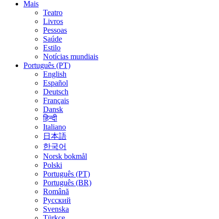
Mais
Teatro
Livros
Pessoas
Saúde
Estilo
Notícias mundiais
Português (PT)
English
Español
Deutsch
Français
Dansk
हिन्दी
Italiano
日本語
한국어
Norsk bokmål
Polski
Português (PT)
Português (BR)
Română
Русский
Svenska
Türkçe