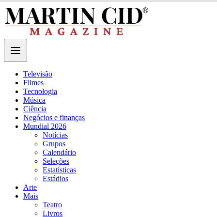
Televisão
Filmes
Tecnologia
Música
Ciência
Negócios e finanças
Mundial 2026
Notícias
Grupos
Calendário
Seleções
Estatísticas
Estádios
Arte
Mais
Teatro
Livros