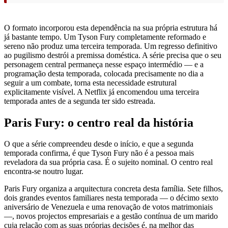
O formato incorporou esta dependência na sua própria estrutura há
já bastante tempo. Um Tyson Fury completamente reformado e
sereno não produz uma terceira temporada. Um regresso definitivo
ao pugilismo destrói a premissa doméstica. A série precisa que o seu
personagem central permaneça nesse espaço intermédio — e a
programação desta temporada, colocada precisamente no dia a
seguir a um combate, torna esta necessidade estrutural
explicitamente visível. A Netflix já encomendou uma terceira
temporada antes de a segunda ter sido estreada.
Paris Fury: o centro real da história
O que a série compreendeu desde o início, e que a segunda
temporada confirma, é que Tyson Fury não é a pessoa mais
reveladora da sua própria casa. É o sujeito nominal. O centro real
encontra-se noutro lugar.
Paris Fury organiza a arquitectura concreta desta família. Sete filhos,
dois grandes eventos familiares nesta temporada — o décimo sexto
aniversário de Venezuela e uma renovação de votos matrimoniais
—, novos projectos empresariais e a gestão contínua de um marido
cuja relação com as suas próprias decisões é, na melhor das