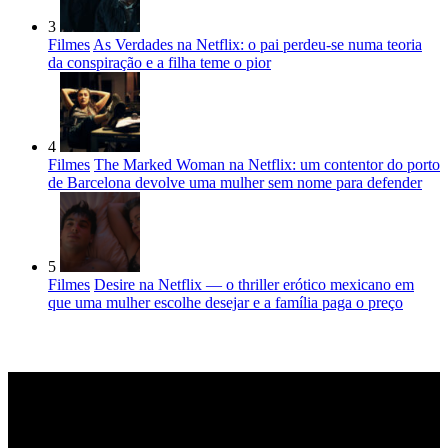
3
Filmes
As Verdades na Netflix: o pai perdeu-se numa teoria
da conspiração e a filha teme o pior
4
Filmes
The Marked Woman na Netflix: um contentor do porto
de Barcelona devolve uma mulher sem nome para defender
5
Filmes
Desire na Netflix — o thriller erótico mexicano em
que uma mulher escolhe desejar e a família paga o preço