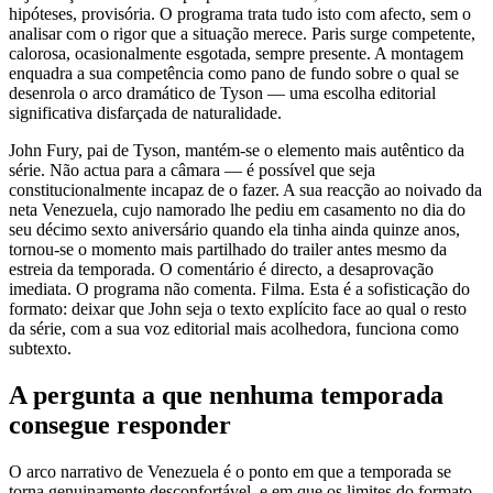
hipóteses, provisória. O programa trata tudo isto com afecto, sem o
analisar com o rigor que a situação merece. Paris surge competente,
calorosa, ocasionalmente esgotada, sempre presente. A montagem
enquadra a sua competência como pano de fundo sobre o qual se
desenrola o arco dramático de Tyson — uma escolha editorial
significativa disfarçada de naturalidade.
John Fury, pai de Tyson, mantém-se o elemento mais autêntico da
série. Não actua para a câmara — é possível que seja
constitucionalmente incapaz de o fazer. A sua reacção ao noivado da
neta Venezuela, cujo namorado lhe pediu em casamento no dia do
seu décimo sexto aniversário quando ela tinha ainda quinze anos,
tornou-se o momento mais partilhado do trailer antes mesmo da
estreia da temporada. O comentário é directo, a desaprovação
imediata. O programa não comenta. Filma. Esta é a sofisticação do
formato: deixar que John seja o texto explícito face ao qual o resto
da série, com a sua voz editorial mais acolhedora, funciona como
subtexto.
A pergunta a que nenhuma temporada
consegue responder
O arco narrativo de Venezuela é o ponto em que a temporada se
torna genuinamente desconfortável, e em que os limites do formato