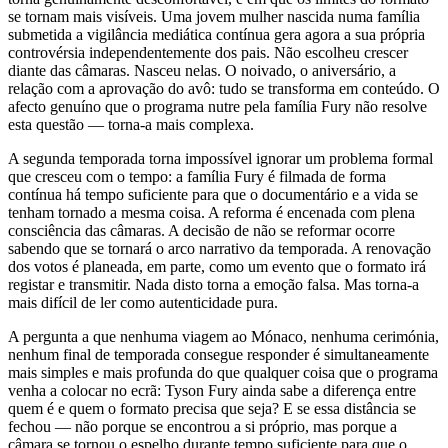
se tornam mais visíveis. Uma jovem mulher nascida numa família
submetida a vigilância mediática contínua gera agora a sua própria
controvérsia independentemente dos pais. Não escolheu crescer
diante das câmaras. Nasceu nelas. O noivado, o aniversário, a
relação com a aprovação do avô: tudo se transforma em conteúdo. O
afecto genuíno que o programa nutre pela família Fury não resolve
esta questão — torna-a mais complexa.
A segunda temporada torna impossível ignorar um problema formal
que cresceu com o tempo: a família Fury é filmada de forma
contínua há tempo suficiente para que o documentário e a vida se
tenham tornado a mesma coisa. A reforma é encenada com plena
consciência das câmaras. A decisão de não se reformar ocorre
sabendo que se tornará o arco narrativo da temporada. A renovação
dos votos é planeada, em parte, como um evento que o formato irá
registar e transmitir. Nada disto torna a emoção falsa. Mas torna-a
mais difícil de ler como autenticidade pura.
A pergunta a que nenhuma viagem ao Mónaco, nenhuma cerimónia,
nenhum final de temporada consegue responder é simultaneamente
mais simples e mais profunda do que qualquer coisa que o programa
venha a colocar no ecrã: Tyson Fury ainda sabe a diferença entre
quem é e quem o formato precisa que seja? E se essa distância se
fechou — não porque se encontrou a si próprio, mas porque a
câmara se tornou o espelho durante tempo suficiente para que o